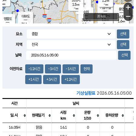
33.6
1.2
m/s
℃
-
-
-
mm
1.5
℃
mm
+
m/s
기흥구갈
-
-
m/s
mm
용인
-
수원
mm
−
36.5
℃
대부도
20 km
36.3
℃
영흥도
1.1
35.5
m/s
℃
1.6
m/s
-
mm
1.5
31.1
m/s
-
℃
mm
31.6
℃
-
오산
1.7
mm
m/s
4.0
m/s
-
mm
요소
-
mm
향남
32.9
℃
0.7
m/s
36.0
-
지역
℃
운평
mm
송탄
0.7
℃
m/s
-
s
mm
33.4
보
℃
날짜
36.2
℃
3.1
m/s
산
1.2
m/s
-
-
mm
-
mm
-
m
℃
이전자료
-12시간
-3시간
-1시간
현재
-
m
/s
+1시간
+3시간
+12시간
기상실황표
2026.05.16.05:00
시간
날씨
시정
운량
일.시
현재일기
중하운량
km
1/10
도시별 기상실황표로 지점, 날씨, 기온, 강수, 바람, 기압등을 안내한 표입
16.05H
맑음
16.1
0
0
1