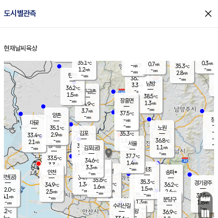
close
도시별관측
장남
판문점
35.8
℃
1.6
m/s
화현
34.7
동두천
℃
남면
-
현재날씨
육상
mm
파주
0.3
홈
m/s
포천
32.5
-
35.7
℃
mm
℃
35.3
℃
35.1
0.3
0.7
m/s
℃
m/s
-
양주
35.3
m/s
가
℃
-
1.2
-
mm
m/s
mm
-
mm
2.8
m/s
-
탄현
mm
36.2
-
3
℃
mm
남방
3.3
m/s
1
36.2
℃
-
파주금촌
mm
1.5
m/s
38.5
℃
-
장흥면
mm
1.3
m/s
34.9
℃
-
mm
3.7
m/s
37.5
℃
양촌
-
mm
창
-
m/s
은평
대곶
-
mm
35.1
노원
℃
-
김포
35.3
2.9
℃
33.4
m/s
℃
-
m/
-
1.5
36.8
m/s
mm
2.1
℃
m/s
서울
-
경서동
34.9
m
-
1.1
℃
mm
-
김포(공)
m/s
mm
1.8
-
m/s
mm
37.7
℃
33.5
-
℃
mm
34.6
℃
1.4
m/s
3.3
부천
m/s
3.3
구로
m/s
-
서초
mm
-
광명
mm
인천
송파*
-
mm
인천(공)
34.9
℃
35.6
℃
35.3
과천
경기광주
℃
35.5
1.3
34.9
36.2
m/s
℃
℃
℃
1.6
m/s
1.5
m/s
32.0
-
2.0
℃
mm
2.5
m/s
2.6
m/s
-
m/s
mm
-
35.3
32.5
mm
4.1
-
℃
℃
m/s
-
-
mm
무의도
mm
mm
분당구
1.3
-
1.8
m/s
m/s
mm
수리산길
-
-
mm
mm
0.2
의왕
36.9
℃
℃
2.6
m/s