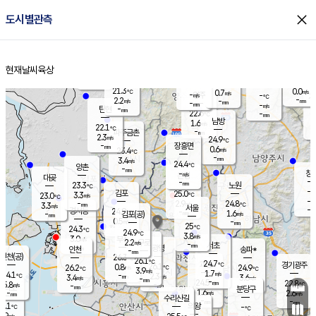
close
도시별관측
장남
판문점
22.1
℃
2.0
m/s
화현
22.2
동두천
℃
남면
-
현재날씨
육상
mm
파주
2.7
홈
m/s
포천
20.5
-
22.3
℃
mm
℃
22.4
℃
21.3
0.0
0.7
m/s
℃
m/s
-
양주
-
m/s
가
℃
-
2.2
-
mm
m/s
mm
-
mm
-
m/s
-
탄현
mm
22.6
-
2
℃
mm
남방
1.6
m/s
2
22.1
℃
-
파주금촌
mm
2.3
m/s
24.9
℃
-
장흥면
mm
0.6
m/s
23.4
℃
-
mm
3.4
m/s
24.4
℃
양촌
-
mm
창
-
m/s
은평
대곶
-
mm
23.3
노원
℃
-
김포
25.0
3.3
℃
23.0
m/s
℃
-
m/
-
2.9
24.8
m/s
mm
3.3
℃
m/s
서울
-
경서동
24.9
m
-
1.6
℃
mm
-
김포(공)
m/s
mm
0.5
-
m/s
mm
25
℃
24.3
-
℃
mm
24.9
℃
3.8
m/s
3.0
부천
m/s
2.2
구로
m/s
-
서초
mm
-
광명
mm
인천
송파*
-
mm
인천(공)
26.3
℃
26.1
℃
24.7
과천
경기광주
℃
26.1
0.8
26.2
24.9
m/s
℃
℃
℃
3.9
m/s
1.7
m/s
24.1
-
2.3
℃
mm
3.4
m/s
3.6
m/s
-
m/s
mm
-
24.5
22.8
mm
5.8
-
℃
℃
m/s
-
-
mm
무의도
mm
mm
분당구
1.6
-
2.6
m/s
m/s
mm
수리산길
-
-
mm
mm
6.1
의왕
-
℃
℃
3.9
m/s