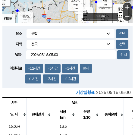
25.5
-
m/s
℃
-
-
-
mm
-
℃
mm
+
m/s
기흥구갈
-
-
m/s
mm
용인
-
수원
mm
−
24.3
℃
대부도
20 km
24.7
℃
영흥도
1.3
25.4
m/s
℃
2.4
m/s
-
mm
2.7
24.4
m/s
-
℃
mm
26.6
℃
-
오산
2.6
mm
m/s
5.9
m/s
-
mm
요소
-
mm
향남
24.9
℃
1.7
m/s
25.8
-
지역
℃
운평
mm
송탄
-
℃
m/s
-
s
mm
24.4
보
℃
날짜
24.8
℃
1.6
m/s
산
0.0
m/s
-
21.
mm
-
mm
1.1
℃
이전자료
-12시간
-3시간
-1시간
현재
-
m
/s
+1시간
+3시간
+12시간
기상실황표
2026.05.16.05:00
시간
날씨
시정
운량
일.시
현재일기
중하운량
km
1/10
도시별 기상실황표로 지점, 날씨, 기온, 강수, 바람, 기압등을 안내한 표입
16.05H
13.5
1