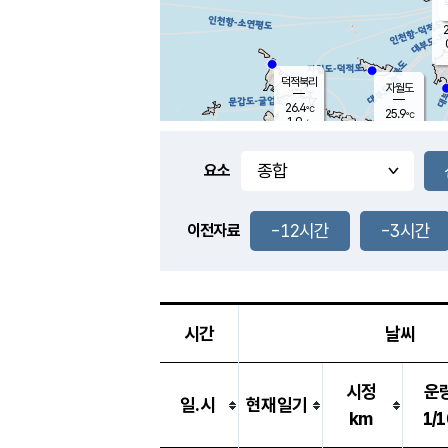
2
덕적북리
자월도
26.4
℃
25.9
℃
1.9
m/s
0.1
m/s
-
mm
-
mm
요소
풍도
27.5
덕적지도
0.5
m/
-
-12시간
-3시간
mm
이전자료
26.0
℃
대
0.8
m/s
-
mm
27.3
0.0
m
-
mm
시간
날씨
시정
운
일.시
현재일기
km
1/1