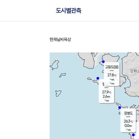
도시별관측
현재날씨
육상
홈
교동도(음)
27.8
℃
-
m/s
-
mm
볼음도
대연평
27.9
℃
2.6
m/s
27.3
℃
-
mm
0.2
m/s
-
mm
장봉도
26.3
℃
0.0
m/s
-
mm