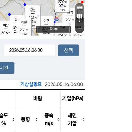
27.0
℃
강림
0.7
m/s
원주
-
흥천
mm
25.3
℃
문막
0.2
m/s
28.4
℃
29.1
-
℃
mm
+
1.3
설봉
m/s
28.1
℃
여주
0.7
m/s
이천
-
mm
2.5
m/s
-
마장
mm
신림
29.6
부론
-
귀래
−
℃
mm
27.4
20 km
℃
28.1
℃
2.3
m/s
0.8
30.6
m/s
℃
24.3
0.8
m/s
℃
-
25.0
25.1
mm
℃
-
℃
mm
0.7
m/s
-
0.6
mm
m/s
0.0
0.3
m/s
m/s
-
mm
-
백운
mm
-
-
mm
mm
백암
장호원
25.1
℃
0.2
m/s
28.0
℃
28.8
엄정
℃
-
mm
0.5
m/s
2.3
m/s
노은
-
mm
-
28.7
mm
℃
개
2시간
0.6
m/s
27.4
℃
-
mm
8
2.2
℃
m/s
-
m/s
mm
m
기상실황표
2026.05.16.06:00
바람
기압(hPa)
습도
풍속
해면
풍향
%
m/s
기압