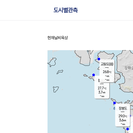
도시별관측
현재날씨
육상
홈
교동도(음)
26.8
℃
-
m/s
-
mm
볼음도
대연평
27.7
℃
3.7
m/s
28.7
℃
-
mm
3.2
m/s
-
mm
장봉도
29.0
℃
3.6
m/s
-
mm