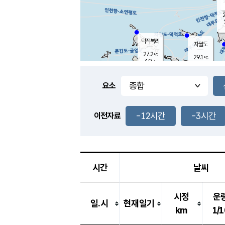
2
덕적북리
자월도
27.2
℃
29.1
℃
3.0
m/s
2.1
m/s
-
mm
-
mm
요소
풍도
28.7
덕적지도
1.5
m/
-
-12시간
-3시간
mm
이전자료
27.3
℃
대
2.7
m/s
-
mm
30.0
6.3
m
-
mm
시간
날씨
시정
운
일.시
현재일기
km
1/1