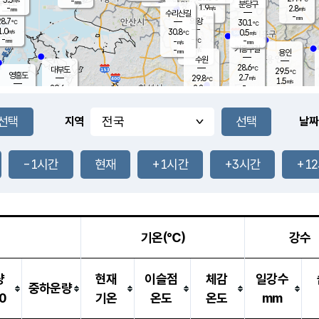
-
-
mm
무의도
mm
mm
분당구
1.9
-
2.8
m/s
m/s
mm
수리산길
-
-
mm
mm
8.7
의왕
30.1
℃
℃
1.0
30.8
m/s
0.5
m/s
℃
-
-
-
mm
-
℃
mm
m/s
기흥구갈
-
-
m/s
mm
용인
-
수원
mm
28.6
℃
대부도
29.5
℃
영흥도
2.7
29.8
m/s
℃
1.5
m/s
-
mm
2.8
29.6
m/s
-
℃
mm
30.0
℃
-
오산
3.3
mm
m/s
3.8
m/s
-
mm
-
mm
향남
29.5
℃
지역
날짜
1.9
m/s
30.2
-
℃
운평
mm
송탄
-
℃
m/s
-
s
mm
29.3
보
℃
29.4
-1시간
현재
+1시간
+3시간
+1
℃
2.7
m/s
산
0.8
m/s
-
26.
mm
-
mm
1.2
℃
-
m
/s
기온(℃)
강수
량
현재
이슬점
체감
일강수
중하운량
0
기온
온도
온도
mm