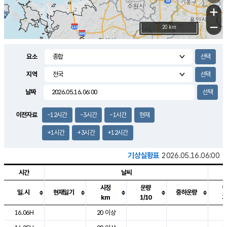
+
−
20 km
요소
지역
날짜
이전자료
-12시간
-3시간
-1시간
현재
+1시간
+3시간
+12시간
기상실황표
2026.05.16.06:00
시간
날씨
시정
운량
일.시
현재일기
중하운량
km
1/10
도시별 기상실황표로 지점, 날씨, 기온, 강수, 바람, 기압등을 안내한 표입
16.06H
20 이상
1