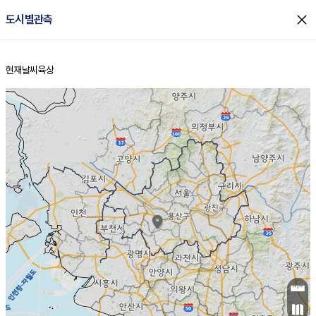
close
도시별관측
현재날씨
육상
홈