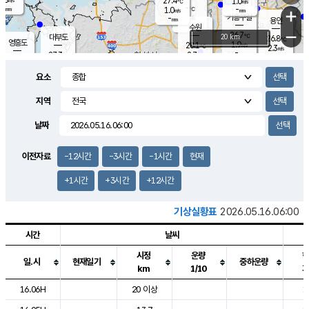
27.4
1.0
m/s
℃
-
-
-
mm
1.0
℃
mm
+
m/s
기흥구갈
-
-
m/s
mm
용인
-
수원
mm
−
26.7
℃
대부도
20 km
26.8
℃
영흥도
1.9
28.1
m/s
℃
2.3
m/s
-
mm
2.7
27.3
m/s
-
℃
mm
28.3
℃
-
오산
4.2
mm
m/s
5.3
m/s
-
mm
요소
-
mm
향남
27.0
℃
2.5
m/s
28.2
-
지역
℃
운평
mm
송탄
0.9
℃
m/s
-
s
mm
26.3
보
℃
날짜
27.2
℃
3.1
m/s
산
1.0
m/s
-
24.
mm
-
mm
1.0
℃
이전자료
-12시간
-3시간
-1시간
현재
-
m
/s
+1시간
+3시간
+12시간
기상실황표
2026.05.16.06:00
시간
날씨
시정
운량
일.시
현재일기
중하운량
km
1/10
도시별 기상실황표로 지점, 날씨, 기온, 강수, 바람, 기압등을 안내한 표입
16.06H
20 이상
1