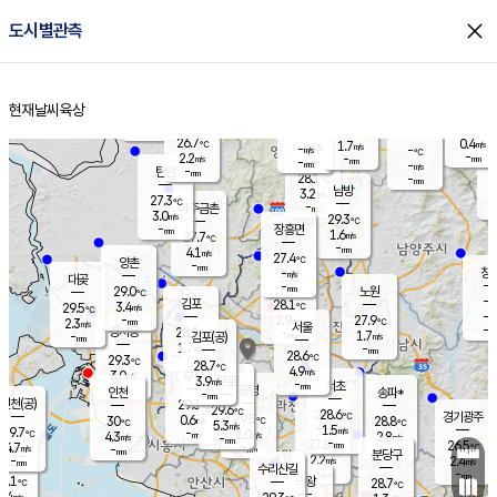
close
도시별관측
장남
판문점
27.0
℃
2.0
m/s
화현
26.5
동두천
℃
남면
-
현재날씨
육상
mm
파주
2.6
홈
m/s
포천
25.8
-
28.1
℃
mm
℃
27.3
℃
26.7
0.4
1.7
m/s
℃
m/s
-
양주
-
m/s
가
℃
-
2.2
-
mm
m/s
mm
-
mm
-
m/s
-
탄현
mm
28.1
-
2
℃
mm
남방
3.2
m/s
0
27.3
℃
-
파주금촌
mm
3.0
m/s
29.3
℃
-
장흥면
mm
1.6
m/s
27.7
℃
-
mm
4.1
m/s
27.4
℃
양촌
-
mm
창
-
m/s
은평
대곶
-
mm
29.0
노원
℃
-
김포
28.1
3.4
℃
29.5
m/s
℃
-
m/
-
2.9
27.9
m/s
mm
2.3
℃
m/s
서울
-
경서동
28.9
m
-
1.7
℃
mm
-
김포(공)
m/s
mm
1.7
-
m/s
mm
28.6
℃
29.3
-
℃
mm
28.7
℃
4.9
m/s
3.0
부천
m/s
3.9
구로
m/s
-
서초
mm
-
광명
mm
인천
송파*
-
mm
인천(공)
29.3
℃
29.6
℃
28.6
과천
경기광주
℃
29.5
0.6
30
28.8
m/s
℃
℃
℃
5.3
m/s
1.5
m/s
29.7
-
2.0
℃
mm
4.3
m/s
2.8
m/s
-
m/s
mm
-
27.8
26.5
mm
4.7
-
℃
℃
m/s
-
-
mm
무의도
mm
mm
분당구
2.2
-
2.4
m/s
m/s
mm
수리산길
-
-
mm
mm
8.1
의왕
28.7
℃
℃
3.4
m/s