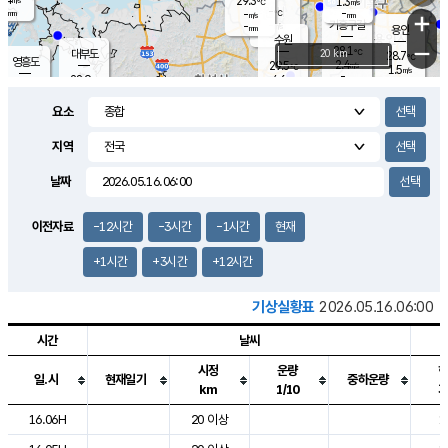
29.3
1.3
m/s
℃
-
-
-
mm
-
℃
mm
+
m/s
기흥구갈
-
-
m/s
mm
용인
-
수원
mm
−
28.1
℃
대부도
20 km
28.7
℃
영흥도
2.4
29.5
m/s
℃
1.5
m/s
-
mm
4.6
28.9
m/s
-
℃
mm
30.2
℃
-
오산
4.1
mm
m/s
7.0
m/s
-
mm
요소
-
mm
향남
28.1
℃
2.2
m/s
29.7
-
지역
℃
운평
mm
송탄
1.5
℃
m/s
-
s
mm
28.5
보
℃
날짜
29.3
℃
3.8
m/s
산
1.3
m/s
-
-
mm
-
mm
-
m
℃
이전자료
-12시간
-3시간
-1시간
현재
-
m
/s
+1시간
+3시간
+12시간
기상실황표
2026.05.16.06:00
시간
날씨
시정
운량
일.시
현재일기
중하운량
km
1/10
도시별 기상실황표로 지점, 날씨, 기온, 강수, 바람, 기압등을 안내한 표입
16.06H
20 이상
1