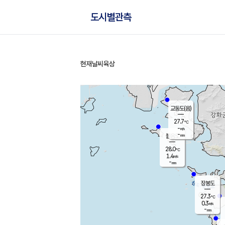
도시별관측
현재날씨
육상
홈
교동도(음)
27.7
℃
-
m/s
-
mm
볼음도
대연평
28.0
℃
1.4
m/s
27.9
℃
-
mm
0.9
m/s
-
mm
장봉도
27.3
℃
0.3
m/s
-
mm