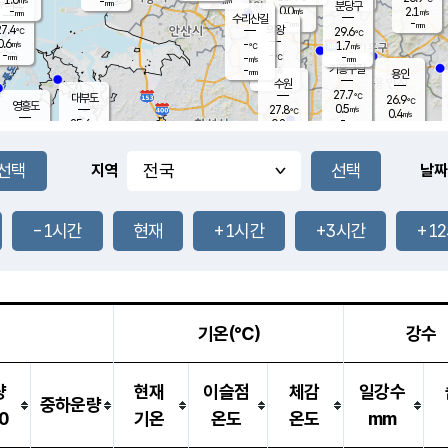
-
-
mm
무의도
mm
mm
분당구
0.0
-
2.1
m/s
m/s
mm
수리산길
-
-
mm
mm
7.4
의왕
29.6
℃
℃
0.6
-
m/s
1.7
m/s
℃
-
-
-
mm
-
℃
mm
m/s
기흥구갈
-
-
m/s
mm
용인
-
수원
mm
27.7
℃
대부도
26.9
℃
영흥도
0.5
27.8
m/s
℃
0.4
m/s
-
mm
0.8
25.6
m/s
-
℃
mm
28.1
℃
-
오산
0.2
mm
m/s
0.7
m/s
-
mm
-
mm
향남
25.5
℃
지역
날짜
0.2
m/s
28.3
-
℃
운평
mm
송탄
0.3
℃
m/s
-
s
mm
26.3
보
℃
28.4
-1시간
현재
+1시간
+3시간
+1
℃
0.3
m/s
산
1.4
m/s
-
23.
mm
-
mm
0.1
℃
-
m
/s
기온(℃)
강수
량
현재
이슬점
체감
일강수
중하운량
0
기온
온도
온도
mm