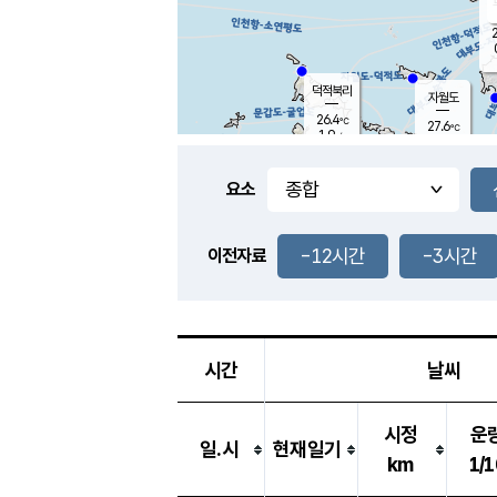
2
덕적북리
자월도
26.4
℃
27.6
℃
1.9
m/s
1.4
m/s
-
mm
-
mm
요소
풍도
27.6
덕적지도
0.7
m/
-
-12시간
-3시간
mm
이전자료
25.1
℃
대
0.6
m/s
-
mm
26.0
0.0
m
-
mm
시간
날씨
시정
운
일.시
현재일기
km
1/1