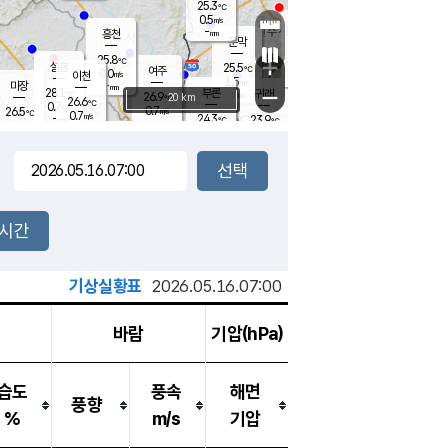
25.3
℃
강림
0.5
m/s
원주
-
흥천
mm
23.5
℃
문막
0.3
m/s
28.1
℃
25.8
-
℃
mm
+
1
설봉
m/s
25.5
℃
여주
0.0
m/s
이천
-
mm
1.5
m/s
-
마장
mm
신림
28.1
부론
-
귀래
−
℃
mm
26.9
20 km
℃
26.6
℃
0.7
m/s
0.7
26.5
m/s
℃
22.8
0.7
m/s
℃
-
24.3
23.9
mm
℃
-
℃
mm
0.7
m/s
-
0.4
mm
m/s
0.0
0.7
m/s
m/s
-
mm
-
백운
mm
-
-
mm
mm
백암
장호원
23.4
℃
0.2
m/s
23.8
℃
25.3
엄정
℃
-
mm
0.0
m/s
0.3
m/s
노은
-
mm
-
24.5
mm
℃
개
2시간
0.2
m/s
24.5
℃
-
mm
3
0.0
℃
m/s
-
m/s
mm
m
기상실황표
2026.05.16.07:00
바람
기압(hPa)
습도
풍속
해면
풍향
%
m/s
기압