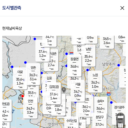
close
도시별관측
장남
판문점
34.8
℃
1.1
m/s
화현
36.2
동두천
℃
남면
-
현재날씨
육상
mm
파주
0.9
홈
m/s
포천
36.0
-
33.9
℃
mm
℃
34.8
℃
34.7
0.8
0.9
m/s
℃
m/s
-
양주
36.5
m/s
가
℃
-
1
-
mm
m/s
mm
-
mm
2.6
m/s
-
탄현
mm
36.0
-
3
℃
mm
남방
1.6
m/s
1
37.4
℃
-
파주금촌
mm
1.2
m/s
35.4
℃
-
장흥면
mm
2.2
m/s
35.3
℃
-
mm
2.7
m/s
36.8
℃
양촌
-
mm
창
-
m/s
은평
대곶
-
mm
36.3
노원
℃
-
김포
36.3
3.1
℃
35.6
m/s
℃
-
m/
-
1.8
36.3
m/s
mm
1.3
℃
m/s
서울
-
경서동
36.7
m
-
1.0
℃
mm
-
김포(공)
m/s
mm
1.1
-
m/s
mm
34.7
℃
35.5
-
℃
mm
37.6
℃
0.9
m/s
2.7
부천
m/s
1.4
구로
m/s
-
서초
mm
-
광명
mm
인천
송파*
-
mm
인천(공)
35.0
℃
36.5
℃
36.1
과천
경기광주
℃
37.0
0.9
34.3
36.6
m/s
℃
℃
℃
1.8
m/s
2.0
m/s
34.1
-
0.6
℃
mm
3.3
m/s
2.8
m/s
-
m/s
mm
-
35.5
34.4
mm
4.5
-
℃
℃
m/s
-
-
mm
무의도
mm
mm
분당구
1.8
-
1.0
m/s
m/s
mm
수리산길
-
-
mm
mm
5.0
의왕
37.0
℃
℃
2.4
m/s