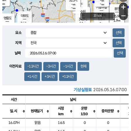
32.3
-
m/s
℃
-
-
-
mm
-
℃
mm
+
m/s
기흥구갈
-
-
m/s
mm
용인
-
수원
mm
−
37.3
℃
대부도
20 km
35.9
℃
영흥도
1.1
34.9
m/s
℃
1.9
m/s
-
mm
2.1
34.8
m/s
-
℃
mm
31.6
℃
-
오산
1.8
mm
m/s
1.4
m/s
-
mm
요소
-
mm
향남
35.5
℃
1.9
m/s
35.5
-
지역
℃
운평
mm
송탄
1.5
℃
m/s
-
s
mm
34.5
보
℃
날짜
36.4
℃
1.8
m/s
산
1.6
m/s
-
33.
mm
-
mm
1.3
℃
이전자료
-12시간
-3시간
-1시간
현재
-
m
/s
+1시간
+3시간
+12시간
기상실황표
2026.05.16.07:00
시간
날씨
시정
운량
일.시
현재일기
중하운량
km
1/10
도시별 기상실황표로 지점, 날씨, 기온, 강수, 바람, 기압등을 안내한 표입
16.07H
맑음
16.5
0
0
1