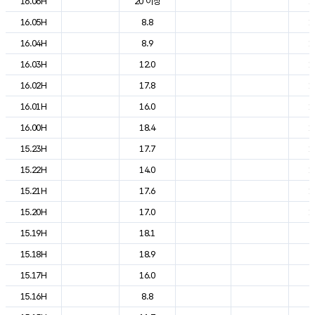
16.06H
20 이상
1
16.05H
8.8
1
16.04H
8.9
1
16.03H
12.0
1
16.02H
17.8
1
16.01H
16.0
1
16.00H
18.4
1
15.23H
17.7
1
15.22H
14.0
1
15.21H
17.6
1
15.20H
17.0
1
15.19H
18.1
2
15.18H
18.9
2
15.17H
16.0
2
15.16H
8.8
2