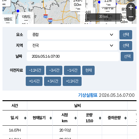
29.8
1.1
m/s
℃
-
-
-
mm
0.0
℃
mm
+
m/s
기흥구갈
-
-
m/s
mm
용인
-
수원
mm
−
28.4
℃
대부도
20 km
28.1
℃
영흥도
0.3
29
m/s
℃
0.6
m/s
-
mm
2.1
28.6
m/s
-
℃
mm
29.2
℃
-
오산
0.9
mm
m/s
2.6
m/s
-
mm
요소
-
mm
향남
27.7
℃
0.0
m/s
29.3
-
지역
℃
운평
mm
송탄
1.1
℃
m/s
-
s
mm
28.2
보
℃
날짜
-
℃
2.2
m/s
산
-
m/s
-
24.
mm
-
mm
0.2
℃
이전자료
-12시간
-3시간
-1시간
현재
-
m
/s
+1시간
+3시간
+12시간
기상실황표
2026.05.16.07:00
시간
날씨
시정
운량
일.시
현재일기
중하운량
km
1/10
도시별 기상실황표로 지점, 날씨, 기온, 강수, 바람, 기압등을 안내한 표입
16.07H
20 이상
1