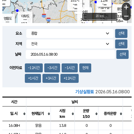
25.1
1.1
m/s
℃
-
-
-
mm
-
℃
mm
+
m/s
기흥구갈
-
-
m/s
mm
용인
-
수원
mm
−
24.0
℃
대부도
20 km
23.8
℃
영흥도
1.0
24.6
m/s
℃
0.8
m/s
-
mm
3.1
23.3
m/s
-
℃
mm
25.4
℃
-
오산
1.6
mm
m/s
6.4
m/s
-
mm
요소
-
mm
향남
24.3
℃
1.1
m/s
25.2
-
지역
℃
운평
mm
송탄
0.9
℃
m/s
-
s
mm
23.4
보
℃
날짜
24.3
℃
2.0
m/s
산
0.0
m/s
-
20.
mm
-
mm
0.5
℃
이전자료
-12시간
-3시간
-1시간
현재
-
m
/s
+1시간
+3시간
+12시간
기상실황표
2026.05.16.08:00
시간
날씨
시정
운량
일.시
현재일기
중하운량
km
1/10
도시별 기상실황표로 지점, 날씨, 기온, 강수, 바람, 기압등을 안내한 표입
16.08H
맑음
13.8
0
0
2