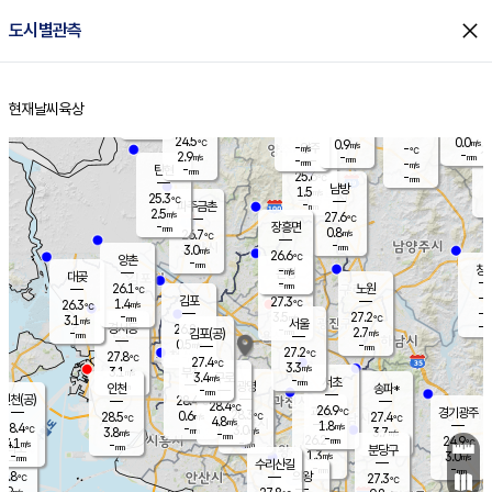
close
도시별관측
장남
판문점
25.0
℃
2.0
m/s
화현
24.8
동두천
℃
남면
-
현재날씨
육상
mm
파주
3.3
홈
m/s
포천
23.4
-
25.3
℃
mm
℃
25.3
℃
24.5
0.0
0.9
m/s
℃
m/s
-
양주
-
m/s
가
℃
-
2.9
-
mm
m/s
mm
-
mm
-
m/s
-
탄현
mm
25.6
-
2
℃
mm
남방
1.5
m/s
0
25.3
℃
-
파주금촌
mm
2.5
m/s
27.6
℃
-
장흥면
mm
0.8
m/s
26.7
℃
-
mm
3.0
m/s
26.6
℃
양촌
-
mm
창
-
m/s
은평
대곶
-
mm
26.1
노원
℃
-
김포
27.3
1.4
℃
26.3
m/s
℃
-
m/
-
3.5
27.2
m/s
mm
3.1
℃
m/s
서울
-
경서동
26.8
m
-
2.7
℃
mm
-
김포(공)
m/s
mm
0.5
-
m/s
mm
27.2
℃
27.8
-
℃
mm
27.4
℃
3.3
m/s
3.1
부천
m/s
3.4
구로
m/s
-
서초
mm
-
광명
mm
인천
송파*
-
mm
인천(공)
28.4
℃
28.4
℃
26.9
과천
경기광주
℃
28.3
0.6
28.5
27.4
m/s
℃
℃
℃
4.8
m/s
1.8
m/s
28.4
-
3.0
℃
mm
3.8
m/s
3.7
m/s
-
m/s
mm
-
26.2
24.9
mm
4.1
-
℃
℃
m/s
-
-
mm
무의도
mm
mm
분당구
1.3
-
3.0
m/s
m/s
mm
수리산길
-
-
mm
mm
6.8
의왕
27.3
℃
℃
2.9
m/s