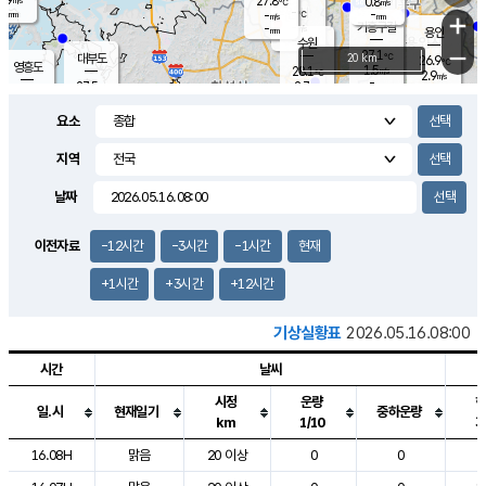
27.8
0.8
m/s
℃
-
-
-
mm
-
℃
mm
+
m/s
기흥구갈
-
-
m/s
mm
용인
-
수원
mm
−
27.1
℃
대부도
20 km
26.9
℃
영흥도
1.5
28.1
m/s
℃
2.9
m/s
-
mm
2.7
27.5
m/s
-
℃
mm
28.3
℃
-
오산
3.3
mm
m/s
5.1
m/s
-
mm
요소
-
mm
향남
27.1
℃
2.1
m/s
28.3
-
지역
℃
운평
mm
송탄
-
℃
m/s
-
s
mm
26.6
보
℃
날짜
27.5
℃
3.0
m/s
산
0.6
m/s
-
25.
mm
-
mm
0.8
℃
이전자료
-12시간
-3시간
-1시간
현재
-
m
/s
+1시간
+3시간
+12시간
기상실황표
2026.05.16.08:00
시간
날씨
시정
운량
일.시
현재일기
중하운량
km
1/10
도시별 기상실황표로 지점, 날씨, 기온, 강수, 바람, 기압등을 안내한 표입
16.08H
맑음
20 이상
0
0
2