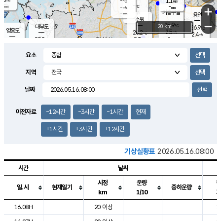
-
1.1
m/s
℃
-
-
-
mm
-
℃
mm
+
m/s
기흥구갈
-
-
m/s
mm
용인
-
수원
mm
−
25.9
℃
대부도
20 km
26.9
℃
영흥도
2.5
26.2
m/s
℃
2.4
m/s
-
mm
2.3
27.2
m/s
-
℃
mm
27.5
℃
-
오산
2.3
mm
m/s
4.9
m/s
-
mm
요소
-
mm
향남
26.6
℃
2.2
m/s
-
-
지역
℃
운평
mm
송탄
-
℃
m/s
-
s
mm
25.4
보
℃
날짜
27.2
℃
2.9
m/s
산
0.0
m/s
-
22.
mm
-
mm
1.3
℃
이전자료
-12시간
-3시간
-1시간
현재
-
m
/s
+1시간
+3시간
+12시간
기상실황표
2026.05.16.08:00
시간
날씨
시정
운량
일.시
현재일기
중하운량
km
1/10
도시별 기상실황표로 지점, 날씨, 기온, 강수, 바람, 기압등을 안내한 표입
16.08H
20 이상
1