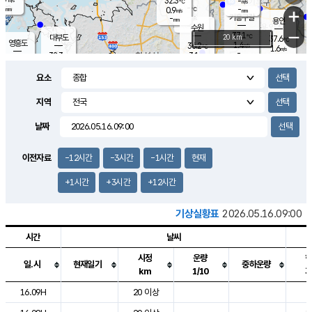
32.3
-
m/s
℃
-
-
-
mm
0.9
℃
mm
+
m/s
기흥구갈
-
-
m/s
mm
용인
-
수원
mm
−
37.1
℃
대부도
20 km
37.6
℃
영흥도
1.4
36.2
m/s
℃
1.6
m/s
-
mm
3.1
32.3
m/s
-
℃
mm
33.5
℃
-
오산
1.4
mm
m/s
2.9
m/s
-
mm
요소
-
mm
향남
34.8
℃
1.5
m/s
36.5
-
지역
℃
운평
mm
송탄
1.2
℃
m/s
-
s
mm
33.5
보
℃
날짜
37.1
℃
2.6
m/s
산
1.1
m/s
-
33.
mm
-
mm
0.3
℃
이전자료
-12시간
-3시간
-1시간
현재
-
m
/s
+1시간
+3시간
+12시간
기상실황표
2026.05.16.09:00
시간
날씨
시정
운량
일.시
현재일기
중하운량
km
1/10
도시별 기상실황표로 지점, 날씨, 기온, 강수, 바람, 기압등을 안내한 표입
16.09H
20 이상
2