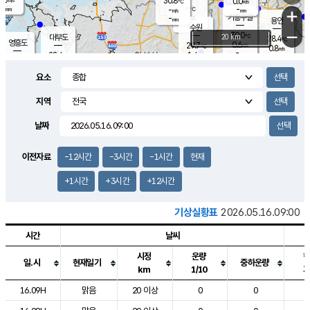
30.8
0.0
m/s
℃
-
-
-
mm
-
℃
mm
+
m/s
기흥구갈
-
-
m/s
mm
용인
-
수원
mm
−
30.0
℃
대부도
20 km
28.4
℃
영흥도
0.6
29.7
m/s
℃
0.8
m/s
-
mm
1.4
28.4
m/s
-
℃
mm
28.6
℃
-
오산
1.5
mm
m/s
0.8
m/s
-
mm
요소
-
mm
향남
27.3
℃
0.1
m/s
31.5
-
지역
℃
운평
mm
송탄
0.0
℃
m/s
-
s
mm
27.7
보
℃
날짜
31.3
℃
0.0
m/s
산
0.0
m/s
-
-
mm
-
mm
-
m
℃
이전자료
-12시간
-3시간
-1시간
현재
-
m
/s
+1시간
+3시간
+12시간
기상실황표
2026.05.16.09:00
시간
날씨
시정
운량
일.시
현재일기
중하운량
km
1/10
도시별 기상실황표로 지점, 날씨, 기온, 강수, 바람, 기압등을 안내한 표입
16.09H
맑음
20 이상
0
0
2