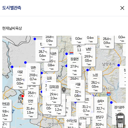
close
도시별관측
장남
판문점
27.1
℃
1.3
m/s
화현
25.5
동두천
℃
남면
-
현재날씨
육상
mm
파주
0.6
홈
m/s
포천
26.0
-
27.7
℃
mm
℃
27.4
℃
26.8
0.0
0.4
m/s
℃
m/s
0.0
양주
28.6
m/s
가
℃
-
0.9
-
mm
m/s
mm
-
mm
0.9
m/s
-
탄현
mm
28.4
-
2
℃
mm
남방
1.1
m/s
0
28.7
℃
-
파주금촌
mm
0.6
m/s
29.9
℃
-
장흥면
mm
0.5
m/s
28.5
℃
-
mm
0.8
m/s
27.9
℃
양촌
-
mm
창
-
m/s
은평
대곶
-
mm
29.8
노원
℃
-
김포
26.6
0.7
℃
28.5
m/s
℃
-
m/
-
0.1
28.1
m/s
mm
0.0
℃
m/s
서울
-
경서동
30.0
m
-
0.5
℃
mm
-
김포(공)
m/s
mm
0.0
-
m/s
mm
32
℃
28.6
-
℃
mm
29.4
℃
0.8
m/s
0.0
부천
m/s
2.0
구로
m/s
-
서초
mm
-
광명
mm
인천
송파*
-
mm
인천(공)
32.1
℃
31.9
℃
31.1
과천
경기광주
℃
33.0
0.5
31.4
32.7
m/s
℃
℃
℃
1.2
m/s
0.7
m/s
29.8
-
1.0
℃
mm
1.5
m/s
0.0
m/s
-
m/s
mm
-
27.4
26.6
mm
0.3
-
℃
℃
m/s
-
-
mm
무의도
mm
mm
분당구
0.3
-
2.2
m/s
m/s
mm
수리산길
-
-
mm
mm
9.2
의왕
30.9
℃
℃
0.7
m/s