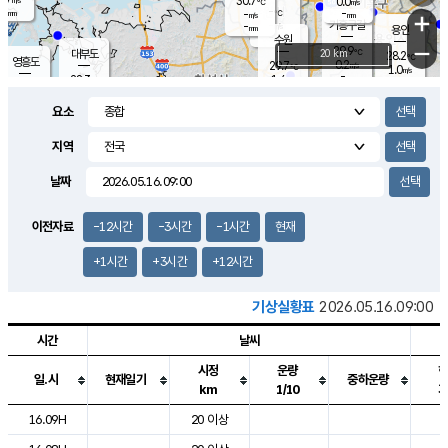
30.7
0.0
m/s
℃
-
-
-
mm
-
℃
mm
+
m/s
기흥구갈
-
-
m/s
mm
용인
-
수원
mm
−
29.9
℃
대부도
20 km
28.2
℃
영흥도
0.2
29.7
m/s
℃
1.0
m/s
-
mm
1.4
28.3
m/s
-
℃
mm
30.1
℃
-
오산
1.7
mm
m/s
1.6
m/s
-
mm
요소
-
mm
향남
26.8
℃
0.0
m/s
30.9
-
지역
℃
운평
mm
송탄
0.0
℃
m/s
-
s
mm
27.3
보
℃
날짜
31.1
℃
0.2
m/s
산
0.1
m/s
-
24.
mm
-
mm
0.0
℃
이전자료
-12시간
-3시간
-1시간
현재
-
m
/s
+1시간
+3시간
+12시간
기상실황표
2026.05.16.09:00
시간
날씨
시정
운량
일.시
현재일기
중하운량
km
1/10
도시별 기상실황표로 지점, 날씨, 기온, 강수, 바람, 기압등을 안내한 표입
16.09H
20 이상
2