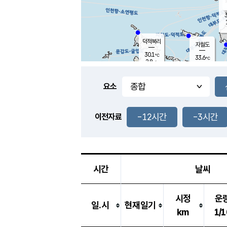
3
덕적북리
자월도
30.1
℃
33.6
℃
2.8
m/s
0.7
m/s
-
mm
-
mm
요소
풍도
29.9
덕적지도
1.7
m/
-
-12시간
-3시간
mm
이전자료
29.1
℃
대
3.9
m/s
-
mm
31.7
2.4
m
-
mm
시간
날씨
시정
운
일.시
현재일기
km
1/1