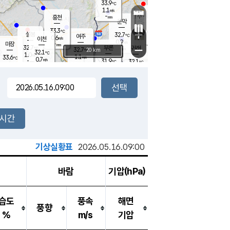
33.9
℃
강림
1.1
m/s
원주
-
흥천
mm
31.7
℃
문막
1.1
m/s
32.5
℃
33.3
-
℃
mm
+
2
설봉
m/s
32.7
℃
여주
0.6
m/s
이천
-
mm
0.9
m/s
-
마장
mm
신림
32.7
부론
-
귀래
−
℃
mm
32.7
20 km
℃
32.1
℃
1.0
m/s
1.1
33.6
m/s
℃
32.2
0.7
m/s
℃
-
31.9
32.1
mm
℃
-
℃
mm
1.6
m/s
-
1.7
mm
m/s
1.1
0.3
m/s
m/s
-
mm
-
백운
mm
-
-
mm
mm
백암
장호원
32.4
℃
1.5
m/s
32.6
℃
33.1
엄정
℃
-
mm
2.0
m/s
1.6
m/s
노은
-
mm
-
32.9
mm
℃
개
2시간
0.7
m/s
31.9
℃
-
mm
4
2.2
℃
m/s
-
m/s
mm
m
기상실황표
2026.05.16.09:00
바람
기압(hPa)
습도
풍속
해면
풍향
%
m/s
기압