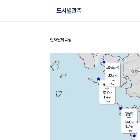
도시별관측
현재날씨
육상
홈
교동도(음)
32.7
℃
-
m/s
-
mm
볼음도
대연평
31.0
℃
1.4
m/s
32.2
℃
-
mm
1.3
m/s
-
mm
장봉도
34.0
℃
1.7
m/s
-
mm