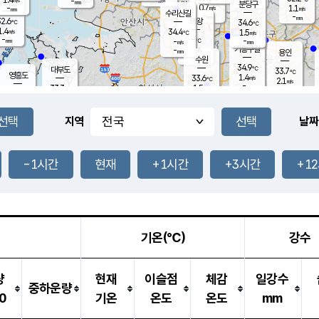
-
-
mm
무의도
mm
mm
분당구
0.7
-
1.1
m/s
m/s
mm
수리산길
-
-
mm
mm
2.6
의왕
34.6
℃
℃
1.4
34.4
m/s
1.5
m/s
℃
-
-
-
mm
-
℃
mm
m/s
기흥구갈
-
-
m/s
mm
용인
-
수원
mm
34.9
℃
대부도
33.7
℃
영흥도
1.4
33.6
m/s
℃
2.1
m/s
-
mm
1.5
33.3
m/s
-
℃
mm
31.6
℃
-
오산
2.5
mm
m/s
2.1
m/s
-
mm
-
mm
향남
33.4
℃
지역
날짜
1.4
m/s
33.9
-
℃
운평
mm
송탄
1.4
℃
m/s
-
s
mm
32.8
보
℃
-
-1시간
현재
+1시간
+3시간
+1
℃
2.1
m/s
산
-
m/s
-
31.
mm
-
mm
1.0
℃
-
m
/s
기온(℃)
강수
량
현재
이슬점
체감
일강수
중하운량
0
기온
온도
온도
mm