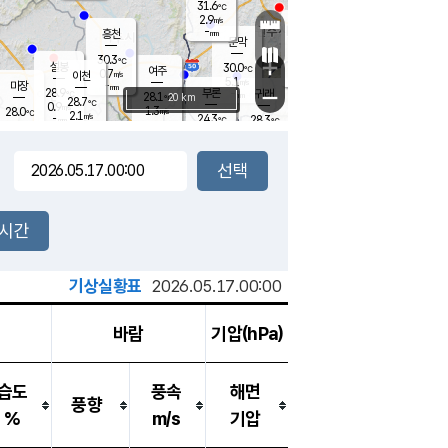
31.6
℃
강림
2.9
m/s
원주
-
흥천
mm
28.3
℃
문막
2.5
m/s
30.4
℃
30.3
-
℃
mm
+
4.4
설봉
m/s
30.0
℃
여주
0.7
m/s
이천
-
mm
5.1
m/s
-
마장
mm
신림
28.9
부론
-
귀래
−
℃
mm
28.1
20 km
℃
28.7
℃
0.9
m/s
1.3
28.0
m/s
℃
28.6
2.1
m/s
℃
-
24.3
28.3
mm
℃
-
℃
mm
1.3
m/s
-
2.4
mm
m/s
2.7
1.2
m/s
m/s
-
mm
-
백운
mm
7.5
-
mm
mm
백암
장호원
28.5
℃
2.9
m/s
24.0
℃
25.4
엄정
℃
0.5
mm
0.6
m/s
2.6
m/s
노은
9.0
mm
1.5
25.6
mm
℃
개
2시간
2.4
m/s
25.0
℃
15.5
mm
9
0.3
℃
m/s
13.5
m/s
mm
mm
기상실황표
2026.05.17.00:00
바람
기압(hPa)
습도
풍속
해면
풍향
%
m/s
기압