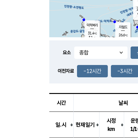
2
덕적북리
자월도
31.4
℃
26.6
℃
3.1
m/s
2.8
m/s
-
mm
-
mm
요소
풍도
24.7
덕적지도
7.2
m/
-
-12시간
-3시간
mm
이전자료
31.7
℃
대
4.3
m/s
-
mm
27.7
9.4
m
-
mm
시간
날씨
시정
운
일.시
현재일기
km
1/1