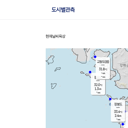
도시별관측
현재날씨
육상
홈
교동도(음)
31.8
℃
-
m/s
-
mm
볼음도
대연평
32.0
℃
1.3
m/s
33.7
℃
-
mm
2.0
m/s
-
mm
장봉도
33.4
℃
2.4
m/s
-
mm