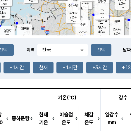
-
-
mm
무의도
mm
mm
분당구
2.3
-
2.0
m/s
m/s
mm
수리산길
-
-
mm
mm
7.5
의왕
-
℃
℃
4.1
32.0
m/s
-
m/s
℃
-
-
-
mm
2.2
℃
mm
m/s
기흥구갈
-
-
m/s
mm
용인
-
수원
mm
28.2
℃
대부도
28.3
℃
영흥도
4.0
29.3
m/s
℃
2.2
m/s
-
mm
6.1
23.7
m/s
-
℃
mm
25.4
℃
-
오산
4.4
mm
m/s
11.2
m/s
8.5
mm
1.5
mm
향남
27.1
℃
지역
날짜
2.0
m/s
-
-
℃
운평
mm
송탄
-
℃
m/s
-
s
mm
23.5
보
℃
26.2
-1시간
현재
+1시간
+3시간
+1
℃
2.0
m/s
산
1.2
m/s
27.0
22.
mm
-
mm
0.5
℃
1.0
/s
기온(℃)
강수
량
현재
이슬점
체감
일강수
중하운량
0
기온
온도
온도
mm