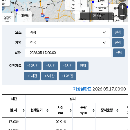
-
1.9
m/s
℃
-
-
-
mm
-
℃
mm
+
m/s
기흥구갈
-
-
m/s
mm
용인
-
수원
mm
−
28.6
℃
대부도
20 km
29.5
℃
영흥도
2.7
30.6
m/s
℃
1.3
m/s
-
mm
4.3
29.7
m/s
-
℃
mm
30.5
℃
-
오산
4.5
mm
m/s
6.4
m/s
-
mm
요소
-
mm
향남
28.7
℃
2.8
m/s
30.1
-
지역
℃
운평
mm
송탄
2.5
℃
m/s
-
s
mm
29.2
보
℃
날짜
29.7
℃
3.6
m/s
산
1.7
m/s
-
27.
mm
-
mm
1.1
℃
이전자료
-12시간
-3시간
-1시간
현재
-
m
/s
+1시간
+3시간
+12시간
기상실황표
2026.05.17.00:00
시간
날씨
시정
운량
일.시
현재일기
중하운량
km
1/10
도시별 기상실황표로 지점, 날씨, 기온, 강수, 바람, 기압등을 안내한 표입
17.00H
20 이상
1