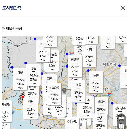
close
도시별관측
장남
판문점
27.5
℃
2.5
m/s
화현
27.1
동두천
℃
남면
-
현재날씨
육상
mm
파주
2.7
홈
m/s
포천
27.1
-
29.2
℃
mm
℃
28.7
℃
28.6
0.4
1.1
m/s
℃
m/s
2.3
양주
-
m/s
가
℃
-
2.3
-
mm
m/s
mm
-
mm
-
m/s
-
탄현
mm
29.2
-
2
℃
mm
남방
2.5
m/s
1
29.1
℃
-
파주금촌
mm
1.6
m/s
29.8
℃
-
장흥면
mm
2.5
m/s
28.3
℃
-
mm
4.6
m/s
27.9
℃
양촌
-
mm
창
2.3
m/s
은평
대곶
-
mm
29.7
노원
℃
-
김포
28.4
3.7
℃
29.9
m/s
℃
-
m/
-
2.8
28.5
m/s
mm
3.0
℃
m/s
서울
-
경서동
29.5
m
-
3.1
℃
mm
-
김포(공)
m/s
mm
1.8
-
m/s
mm
29.2
℃
29.7
-
℃
mm
29.5
℃
4.7
m/s
3.4
부천
m/s
5.0
구로
m/s
-
서초
mm
-
광명
mm
인천
송파*
-
mm
인천(공)
29.8
℃
30.2
℃
29.1
과천
경기광주
℃
29.9
0.6
31.1
29.0
m/s
℃
℃
℃
4.2
m/s
1.5
m/s
30.1
-
2.0
℃
mm
3.8
m/s
3.6
m/s
-
m/s
mm
-
28.4
26.8
mm
5.6
-
℃
℃
m/s
-
-
mm
무의도
mm
mm
분당구
2.4
-
2.2
m/s
m/s
mm
수리산길
-
-
mm
mm
9.2
의왕
29.2
℃
℃
3.4
m/s