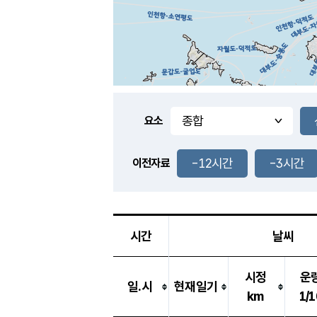
요소
-12시간
-3시간
이전자료
시간
날씨
시정
운
일.시
현재일기
km
1/1