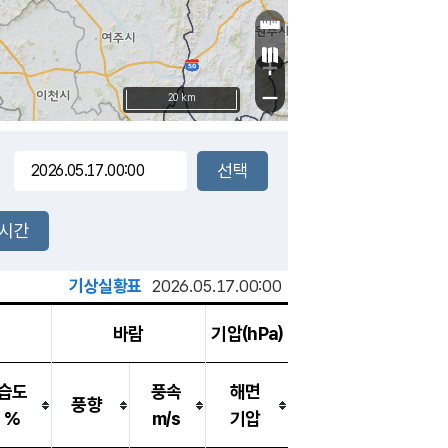
+
−
20 km
2시간
기상실황표
2026.05.17.00:00
바람
기압(hPa)
습도
풍속
해면
풍향
%
m/s
기압