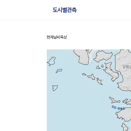
도시별관측
현재날씨
육상
홈