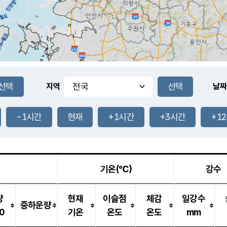
지역
날짜
-1시간
현재
+1시간
+3시간
+1
기온(℃)
강수
량
현재
이슬점
체감
일강수
중하운량
0
기온
온도
온도
mm