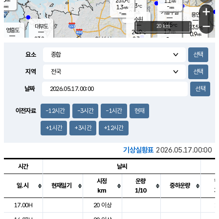
25.0
1.1
m/s
℃
-
22.3
-
mm
1.3
℃
mm
+
m/s
기흥구갈
0.1
-
m/s
mm
용인
-
수원
mm
−
23.5
℃
대부도
20 km
23.5
℃
영흥도
1.7
24.9
m/s
℃
0.9
m/s
-
mm
2.7
23.8
m/s
-
℃
mm
25.8
℃
-
오산
2.5
mm
m/s
5.9
m/s
-
mm
요소
-
mm
향남
23.1
℃
1.4
m/s
24.6
-
지역
℃
운평
mm
송탄
0.9
℃
m/s
-
s
mm
23.7
보
℃
날짜
23.9
℃
1.5
m/s
산
0.1
m/s
-
20.
mm
-
mm
0.4
℃
이전자료
-12시간
-3시간
-1시간
현재
-
m
/s
+1시간
+3시간
+12시간
기상실황표
2026.05.17.00:00
시간
날씨
시정
운량
일.시
현재일기
중하운량
km
1/10
도시별 기상실황표로 지점, 날씨, 기온, 강수, 바람, 기압등을 안내한 표입
17.00H
20 이상
1