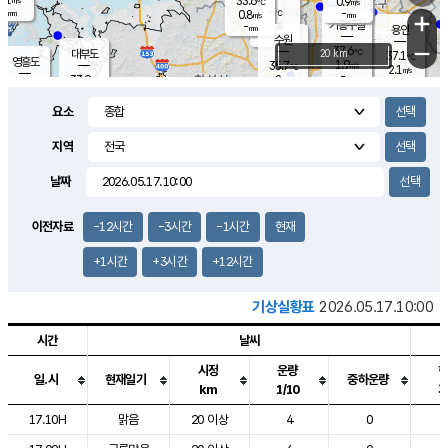
33.6
0.9
m/s
℃
-
-
-
mm
0.8
℃
mm
+
m/s
기흥구갈
-
-
m/s
mm
용인
-
수원
mm
−
37.6
℃
대부도
20 km
37.1
℃
영흥도
1.9
35.7
m/s
℃
2.1
m/s
-
mm
2
33.9
m/s
-
℃
mm
33.7
℃
-
오산
2.9
mm
m/s
3.1
m/s
-
mm
요소
-
mm
향남
35.6
℃
1.3
m/s
36.1
-
지역
℃
운평
mm
송탄
1.0
℃
m/s
-
s
mm
35.3
보
℃
날짜
36.2
℃
1.6
m/s
산
1.8
m/s
-
34.
mm
-
mm
1.0
℃
이전자료
-12시간
-3시간
-1시간
현재
-
m
/s
+1시간
+3시간
+12시간
기상실황표
2026.05.17.10:00
시간
날씨
시정
운량
일.시
현재일기
중하운량
km
1/10
도시별 기상실황표로 지점, 날씨, 기온, 강수, 바람, 기압등을 안내한 표입
17.10H
맑음
20 이상
4
0
2