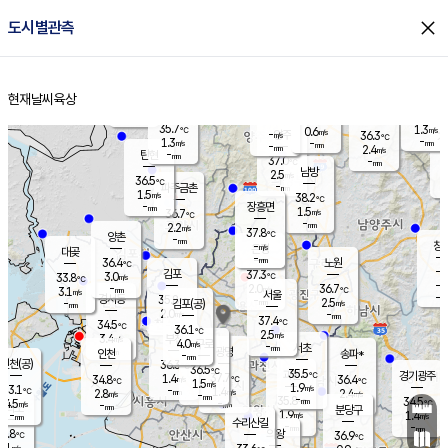
close
도시별관측
장남
판문점
36.2
℃
1.8
m/s
화현
38.3
동두천
℃
남면
-
현재날씨
육상
mm
파주
1.3
홈
m/s
포천
37.7
-
34.6
℃
mm
℃
36.5
℃
35.7
1.3
0.6
m/s
℃
m/s
-
양주
36.3
m/s
가
℃
-
1.3
-
mm
m/s
mm
-
mm
2.4
m/s
-
탄현
mm
37.0
-
3
℃
mm
남방
2.5
m/s
1
36.5
℃
-
파주금촌
mm
1.5
m/s
38.2
℃
-
장흥면
mm
1.5
m/s
36.7
℃
-
mm
2.2
m/s
37.8
℃
양촌
-
mm
창
-
m/s
은평
대곶
-
mm
36.4
노원
℃
-
김포
37.3
3.0
℃
33.8
m/s
℃
-
m/
-
2.0
36.7
m/s
mm
3.1
℃
m/s
서울
-
경서동
35.8
m
-
2.5
℃
mm
-
김포(공)
m/s
mm
2.0
-
m/s
mm
37.4
℃
34.5
-
℃
mm
36.1
℃
2.5
m/s
3.4
부천
m/s
4.0
구로
m/s
-
서초
mm
-
광명
mm
인천
송파*
-
mm
인천(공)
36.3
℃
36.5
℃
35.5
과천
경기광주
℃
37.7
1.4
34.8
36.4
m/s
℃
℃
℃
1.5
m/s
1.9
m/s
33.1
-
1.4
℃
mm
2.8
m/s
2.4
m/s
-
m/s
mm
-
35.8
34.5
mm
4.5
-
℃
℃
m/s
-
-
mm
무의도
mm
mm
분당구
1.9
-
1.4
m/s
m/s
mm
수리산길
-
-
mm
mm
1.8
의왕
36.9
℃
℃
3.1
m/s