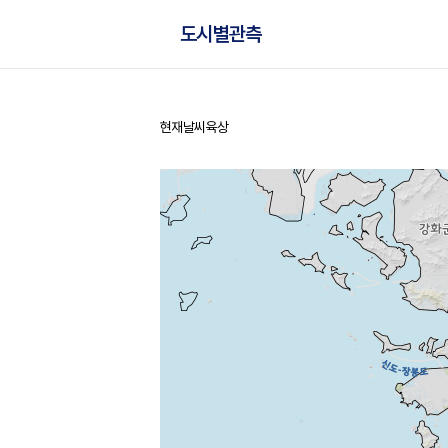
도시별관측
현재날씨
육상
홈