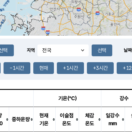
지역
날짜
-1시간
현재
+1시간
+3시간
+1
기온(℃)
강수
량
현재
이슬점
체감
일강수
중하운량
0
기온
온도
온도
mm