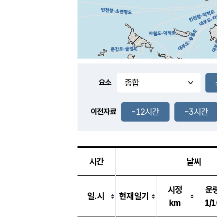
요소
-12시간
-3시간
이전자료
시간
날씨
시정
운
일.시
현재일기
km
1/1