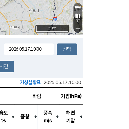
+
−
20 km
2시간
기상실황표
2026.05.17.10:00
바람
기압(hPa)
습도
풍속
해면
풍향
%
m/s
기압