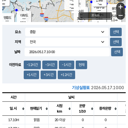
-
1.9
m/s
℃
-
-
-
mm
-
℃
mm
+
m/s
기흥구갈
-
-
m/s
mm
용인
-
수원
mm
−
35.4
℃
대부도
20 km
35.8
℃
영흥도
0.4
34.5
m/s
℃
1.1
m/s
-
mm
2.4
29.8
m/s
-
℃
mm
30.8
℃
-
오산
1.8
mm
m/s
3.4
m/s
-
mm
요소
-
mm
향남
30.9
℃
0.8
m/s
34.6
-
지역
℃
운평
mm
송탄
1.5
℃
m/s
-
s
mm
30.6
보
℃
날짜
36.0
℃
3.3
m/s
산
0.8
m/s
-
31.
mm
-
mm
0.6
℃
이전자료
-12시간
-3시간
-1시간
현재
-
m
/s
+1시간
+3시간
+12시간
기상실황표
2026.05.17.10:00
시간
날씨
시정
운량
일.시
현재일기
중하운량
km
1/10
도시별 기상실황표로 지점, 날씨, 기온, 강수, 바람, 기압등을 안내한 표입
17.10H
맑음
20 이상
0
0
2