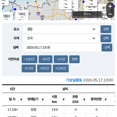
-
-
m/s
℃
-
-
-
mm
-
℃
mm
+
m/s
기흥구갈
-
-
m/s
mm
용인
-
mm
−
29.5
℃
대부도
20 km
28.5
℃
영흥도
0.6
m/s
1.5
m/s
-
mm
27.4
-
℃
mm
29.0
℃
오산
1.3
m/s
2.1
m/s
-
mm
요소
-
mm
향남
26.9
℃
0.0
m/s
30.6
-
지역
℃
운평
mm
송탄
0.0
℃
m/s
-
s
mm
26.9
보
℃
날짜
30.3
℃
1.9
m/s
산
1.5
m/s
-
24.
mm
-
mm
0.0
℃
이전자료
-12시간
-3시간
-1시간
현재
-
m
/s
+1시간
+3시간
+12시간
기상실황표
2026.05.17.10:00
시간
날씨
시정
운량
일.시
현재일기
중하운량
km
1/10
도시별 기상실황표로 지점, 날씨, 기온, 강수, 바람, 기압등을 안내한 표입
17.10H
맑음
19.0
0
0
2