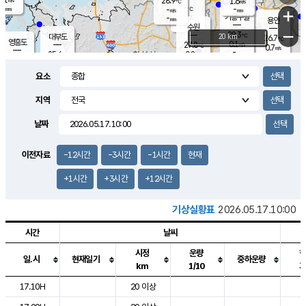
28.9
1.6
m/s
℃
-
-
-
mm
-
℃
mm
+
m/s
기흥구갈
-
-
m/s
mm
용인
-
수원
mm
−
28.3
℃
대부도
20 km
26.7
℃
영흥도
0.1
27.8
m/s
℃
0.7
m/s
-
mm
0.8
25.6
m/s
-
℃
mm
27.7
℃
-
오산
0.0
mm
m/s
1.2
m/s
-
mm
요소
-
mm
향남
25.4
℃
0.2
m/s
28.2
-
지역
℃
운평
mm
송탄
0.1
℃
m/s
-
s
mm
26.3
보
℃
날짜
28.7
℃
0.7
m/s
산
1.0
m/s
-
23.
mm
-
mm
0.2
℃
이전자료
-12시간
-3시간
-1시간
현재
-
m
/s
+1시간
+3시간
+12시간
기상실황표
2026.05.17.10:00
시간
날씨
시정
운량
일.시
현재일기
중하운량
km
1/10
도시별 기상실황표로 지점, 날씨, 기온, 강수, 바람, 기압등을 안내한 표입
17.10H
20 이상
2