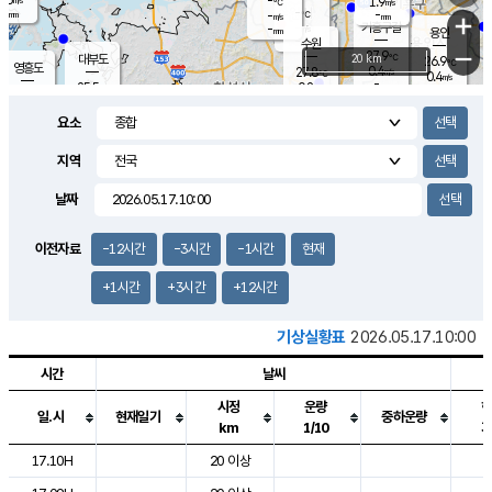
-
1.9
m/s
℃
-
-
-
mm
-
℃
mm
+
m/s
기흥구갈
-
-
m/s
mm
용인
-
수원
mm
−
27.9
℃
대부도
20 km
26.9
℃
영흥도
0.4
27.8
m/s
℃
0.4
m/s
-
mm
0.8
25.5
m/s
-
℃
mm
27.8
℃
-
오산
0.4
mm
m/s
1.0
m/s
-
mm
요소
-
mm
향남
25.6
℃
0.0
m/s
-
-
지역
℃
운평
mm
송탄
-
℃
m/s
-
s
mm
26.1
보
℃
날짜
28.5
℃
0.2
m/s
산
0.9
m/s
-
23.
mm
-
mm
-
m
℃
이전자료
-12시간
-3시간
-1시간
현재
-
m
/s
+1시간
+3시간
+12시간
기상실황표
2026.05.17.10:00
시간
날씨
시정
운량
일.시
현재일기
중하운량
km
1/10
도시별 기상실황표로 지점, 날씨, 기온, 강수, 바람, 기압등을 안내한 표입
17.10H
20 이상
2