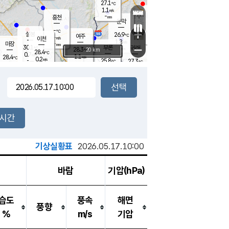
27.1
℃
강림
1.1
m/s
원주
-
흥천
mm
25.4
℃
문막
0.1
m/s
30.1
℃
-
-
℃
mm
+
0.4
설봉
m/s
26.9
℃
여주
-
m/s
이천
-
mm
1.8
m/s
-
마장
mm
신림
30.1
부론
-
귀래
−
℃
mm
28.3
20 km
℃
28.4
℃
0.7
m/s
1.1
28.4
m/s
℃
24.5
0.2
m/s
℃
-
25.8
27.3
mm
℃
-
℃
mm
1.0
m/s
-
0.0
mm
m/s
0.0
1.3
m/s
m/s
-
mm
-
백운
mm
-
-
mm
mm
백암
장호원
24.8
℃
0.5
m/s
24.7
℃
28.4
엄정
℃
-
mm
0.3
m/s
1.5
m/s
노은
-
mm
-
26.3
mm
℃
개
2시간
0.0
m/s
25.5
℃
-
mm
5
0.0
℃
m/s
-
m/s
mm
m
기상실황표
2026.05.17.10:00
바람
기압(hPa)
습도
풍속
해면
풍향
%
m/s
기압