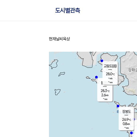
도시별관측
현재날씨
육상
홈
교동도(음)
28.0
℃
-
m/s
-
mm
볼음도
대연평
28.3
℃
2.6
m/s
28.3
℃
-
mm
0.2
m/s
-
mm
장봉도
26.9
℃
0.8
m/s
-
mm