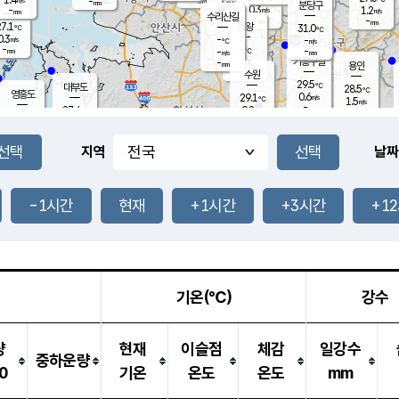
-
-
mm
무의도
mm
mm
분당구
0.3
-
1.2
m/s
m/s
mm
수리산길
-
-
mm
mm
7.1
의왕
31.0
℃
℃
0.3
-
m/s
-
m/s
℃
-
-
-
mm
-
℃
mm
m/s
기흥구갈
-
-
m/s
mm
용인
-
수원
mm
29.5
℃
대부도
28.5
℃
영흥도
0.6
29.1
m/s
℃
1.5
m/s
-
mm
0.2
27.4
m/s
-
℃
mm
29.0
℃
-
오산
1.3
mm
m/s
2.1
m/s
-
mm
-
mm
향남
26.9
℃
지역
날짜
0.0
m/s
30.6
-
℃
운평
mm
송탄
0.0
℃
m/s
-
s
mm
26.9
보
℃
30.3
-1시간
현재
+1시간
+3시간
+1
℃
1.9
m/s
산
1.5
m/s
-
24.
mm
-
mm
0.0
℃
-
m
/s
기온(℃)
강수
량
현재
이슬점
체감
일강수
중하운량
0
기온
온도
온도
mm