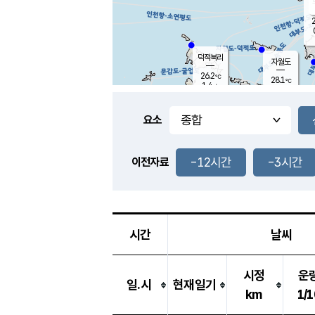
2
덕적북리
자월도
26.2
℃
28.1
℃
1.4
m/s
2.7
m/s
-
mm
-
mm
요소
풍도
26.8
덕적지도
1.6
m/
-
-12시간
-3시간
mm
이전자료
26.1
℃
대
2.4
m/s
-
mm
25.9
0.0
m
-
mm
시간
날씨
시정
운
일.시
현재일기
km
1/1