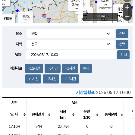
29.3
0.1
m/s
℃
-
-
-
mm
0.7
℃
mm
+
m/s
기흥구갈
-
-
m/s
mm
용인
-
수원
mm
−
29.3
℃
대부도
20 km
27.6
℃
영흥도
0.1
28.8
m/s
℃
0.5
m/s
-
mm
0.8
26.4
m/s
-
℃
mm
26.9
℃
-
오산
0.5
mm
m/s
1.5
m/s
-
mm
요소
-
mm
향남
26.0
℃
0.4
m/s
29.2
-
지역
℃
운평
mm
송탄
0.0
℃
m/s
-
s
mm
26.6
보
℃
날짜
29.7
℃
0.1
m/s
산
1.3
m/s
-
-
mm
-
mm
-
m
℃
이전자료
-12시간
-3시간
-1시간
현재
-
m
/s
+1시간
+3시간
+12시간
기상실황표
2026.05.17.10:00
시간
날씨
시정
운량
일.시
현재일기
중하운량
km
1/10
도시별 기상실황표로 지점, 날씨, 기온, 강수, 바람, 기압등을 안내한 표입
17.10H
맑음
20 이상
0
0
2