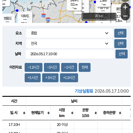
34.4
1.4
m/s
℃
-
-
-
mm
0.1
℃
mm
+
m/s
기흥구갈
-
-
m/s
mm
용인
-
mm
−
34.2
℃
대부도
20 km
33.7
℃
영흥도
1.5
m/s
1.8
m/s
-
mm
33.0
-
℃
mm
31.4
℃
오산
2.1
m/s
2.1
m/s
-
mm
요소
-
mm
향남
33.3
℃
1.6
m/s
34.5
-
지역
℃
운평
mm
송탄
0.9
℃
m/s
-
s
mm
32.8
보
℃
날짜
34.7
℃
2.4
m/s
산
1.8
m/s
-
31.
mm
-
mm
1.0
℃
이전자료
-12시간
-3시간
-1시간
현재
-
m
/s
+1시간
+3시간
+12시간
기상실황표
2026.05.17.10:00
시간
날씨
시정
운량
일.시
현재일기
중하운량
km
1/10
도시별 기상실황표로 지점, 날씨, 기온, 강수, 바람, 기압등을 안내한 표입
17.10H
20 이상
2