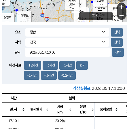
32.8
1.2
m/s
℃
-
-
-
mm
0.0
℃
mm
+
m/s
기흥구갈
-
-
m/s
mm
용인
-
수원
mm
−
34.1
℃
대부도
20 km
35.2
℃
영흥도
1.3
33.7
m/s
℃
1.5
m/s
-
mm
3.2
34.0
m/s
-
℃
mm
32.2
℃
-
오산
2.1
mm
m/s
2.4
m/s
-
mm
요소
-
mm
향남
33.3
℃
1.3
m/s
34.8
-
지역
℃
운평
mm
송탄
0.7
℃
m/s
-
s
mm
33.7
보
℃
날짜
35.1
℃
1.9
m/s
산
1.6
m/s
-
32.
mm
-
mm
1.1
℃
이전자료
-12시간
-3시간
-1시간
현재
-
m
/s
+1시간
+3시간
+12시간
기상실황표
2026.05.17.10:00
시간
날씨
시정
운량
일.시
현재일기
중하운량
km
1/10
도시별 기상실황표로 지점, 날씨, 기온, 강수, 바람, 기압등을 안내한 표입
17.10H
20 이상
2