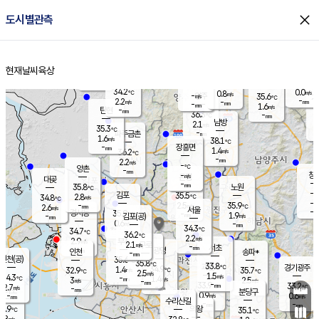
close
도시별관측
장남
판문점
34.9
℃
2.1
m/s
화현
36.6
동두천
℃
남면
-
현재날씨
육상
mm
파주
1.1
홈
m/s
포천
35.5
-
35
℃
mm
℃
36.8
℃
34.2
0.0
0.8
m/s
℃
m/s
-
양주
35.6
m/s
가
℃
-
2.2
-
mm
m/s
mm
-
mm
1.6
m/s
-
탄현
mm
36.3
-
3
℃
mm
남방
2.1
m/s
2
35.3
℃
-
파주금촌
mm
1.6
m/s
38.1
℃
-
장흥면
mm
1.4
m/s
36.2
℃
-
mm
2.2
m/s
-
℃
양촌
-
mm
창
-
m/s
은평
대곶
-
mm
35.8
노원
℃
-
김포
35.5
2.8
℃
34.8
m/s
℃
-
m/
-
2.5
35.9
m/s
mm
2.6
℃
m/s
서울
-
경서동
35.9
m
-
1.9
℃
mm
-
김포(공)
m/s
mm
0.6
-
m/s
mm
34.3
℃
34.7
-
℃
mm
36.2
℃
2.2
m/s
2.9
부천
m/s
2.1
구로
m/s
-
서초
mm
-
광명
mm
인천
송파*
-
mm
인천(공)
35.6
℃
35.8
℃
33.8
과천
경기광주
℃
34.9
1.4
32.9
35.7
m/s
℃
℃
℃
2.5
m/s
1.5
m/s
34.3
-
1.4
℃
mm
3
m/s
2.5
m/s
-
m/s
mm
-
33.9
33.2
mm
2.7
-
℃
℃
m/s
-
-
mm
무의도
mm
mm
분당구
0.9
-
0.6
m/s
m/s
mm
수리산길
-
-
mm
mm
3.9
의왕
35.1
℃
℃
2.8
m/s