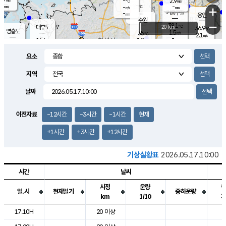
-
2.9
m/s
℃
-
-
-
mm
-
℃
mm
+
m/s
기흥구갈
-
-
m/s
mm
용인
-
수원
mm
−
38.1
℃
대부도
20 km
36.9
℃
영흥도
1.5
35
m/s
℃
2.1
m/s
-
mm
1.2
34.6
m/s
-
℃
mm
33.1
℃
-
오산
2.1
mm
m/s
2.2
m/s
-
mm
요소
-
mm
향남
34.9
℃
1.3
m/s
35.4
-
지역
℃
운평
mm
송탄
1.0
℃
m/s
-
s
mm
34.9
보
℃
날짜
36.0
℃
1.6
m/s
산
1.4
m/s
-
33.
mm
-
mm
0.8
℃
이전자료
-12시간
-3시간
-1시간
현재
-
m
/s
+1시간
+3시간
+12시간
기상실황표
2026.05.17.10:00
시간
날씨
시정
운량
일.시
현재일기
중하운량
km
1/10
도시별 기상실황표로 지점, 날씨, 기온, 강수, 바람, 기압등을 안내한 표입
17.10H
20 이상
2