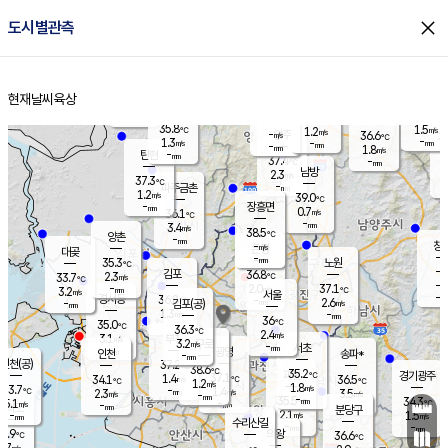
close
도시별관측
장남
판문점
35.9
℃
1.7
m/s
화현
37.1
동두천
℃
남면
-
현재날씨
육상
mm
파주
0.9
홈
m/s
포천
38.0
-
36.5
℃
mm
℃
36.3
℃
35.8
1.5
1.2
m/s
℃
m/s
-
양주
36.6
m/s
가
℃
-
1.3
-
mm
m/s
mm
-
mm
1.8
m/s
-
탄현
mm
37.4
-
3
℃
mm
남방
2.3
m/s
1
37.3
℃
-
파주금촌
mm
1.2
m/s
39.0
℃
-
장흥면
mm
0.7
m/s
36.1
℃
-
mm
3.4
m/s
38.5
℃
양촌
-
mm
창
-
m/s
은평
대곶
-
mm
35.3
노원
℃
-
김포
36.8
2.3
℃
33.7
m/s
℃
-
m/
-
2.0
37.1
m/s
mm
3.2
℃
m/s
서울
-
경서동
36.8
m
-
2.6
℃
mm
-
김포(공)
m/s
mm
1.3
-
m/s
mm
36
℃
35.0
-
℃
mm
36.3
℃
2.4
m/s
3.1
부천
m/s
3.2
구로
m/s
-
서초
mm
-
광명
mm
인천
송파*
-
mm
인천(공)
37.2
℃
38.6
℃
35.2
과천
경기광주
℃
37.1
1.4
34.1
36.5
m/s
℃
℃
℃
1.2
m/s
1.8
m/s
33.7
-
1.4
℃
mm
2.3
m/s
3.5
m/s
-
m/s
mm
-
35.5
34.3
mm
5.1
-
℃
℃
m/s
-
-
mm
무의도
mm
mm
분당구
2.1
-
1.5
m/s
m/s
mm
수리산길
-
-
mm
mm
2.9
의왕
36.6
℃
℃
2.7
m/s