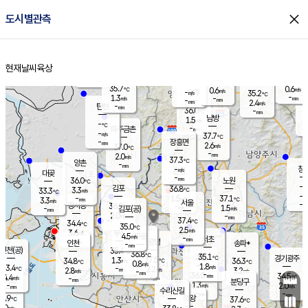
close
도시별관측
장남
판문점
36.2
℃
1.6
m/s
화현
37.3
동두천
℃
남면
-
현재날씨
육상
mm
파주
1.6
홈
m/s
포천
38.2
-
34.6
℃
mm
℃
36.1
℃
35.7
0.6
0.6
m/s
℃
m/s
-
양주
35.2
m/s
가
℃
-
1.3
-
mm
m/s
mm
-
mm
2.4
m/s
-
탄현
mm
36.0
-
3
℃
mm
남방
1.5
m/s
2
-
℃
-
파주금촌
mm
-
m/s
37.7
℃
-
장흥면
mm
2.6
m/s
37.0
℃
-
mm
2.0
m/s
37.3
℃
양촌
-
mm
창
-
m/s
은평
대곶
-
mm
36.0
노원
℃
-
김포
36.8
3.3
℃
33.3
m/s
℃
-
m/
-
1.5
37.1
m/s
mm
3.3
℃
m/s
서울
-
경서동
36.9
m
-
1.5
℃
mm
-
김포(공)
m/s
mm
2.0
-
m/s
mm
37.4
℃
34.4
-
℃
mm
35.0
℃
2.5
m/s
3.6
부천
m/s
4.5
구로
m/s
-
서초
mm
-
광명
mm
인천
송파*
-
mm
인천(공)
35.4
℃
36.8
℃
35.1
과천
경기광주
℃
37.5
1.3
34.8
36.3
m/s
℃
℃
℃
0.8
m/s
1.8
m/s
33.4
-
2.2
℃
mm
2.8
m/s
3.2
m/s
-
m/s
mm
-
36.0
34.5
mm
4.4
-
℃
℃
m/s
-
-
mm
무의도
mm
mm
분당구
1.3
-
2.0
m/s
m/s
mm
수리산길
-
-
mm
mm
1.9
의왕
37.6
℃
℃
3.0
m/s