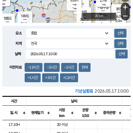
33.8
2.7
m/s
℃
-
-
-
mm
-
℃
mm
+
m/s
기흥구갈
-
-
m/s
mm
용인
-
수원
mm
−
38.0
℃
대부도
20 km
36.3
℃
영흥도
2.1
35.7
m/s
℃
2.0
m/s
-
mm
2
34.0
m/s
-
℃
mm
32.9
℃
-
오산
3.5
mm
m/s
3.4
m/s
-
mm
요소
-
mm
향남
34.7
℃
1.6
m/s
36.9
-
지역
℃
운평
mm
송탄
1.3
℃
m/s
-
s
mm
35.1
보
℃
날짜
36.6
℃
2.1
m/s
산
1.7
m/s
-
33.
mm
-
mm
0.5
℃
이전자료
-12시간
-3시간
-1시간
현재
-
m
/s
+1시간
+3시간
+12시간
기상실황표
2026.05.17.10:00
시간
날씨
시정
운량
일.시
현재일기
중하운량
km
1/10
도시별 기상실황표로 지점, 날씨, 기온, 강수, 바람, 기압등을 안내한 표입
17.10H
20 이상
2