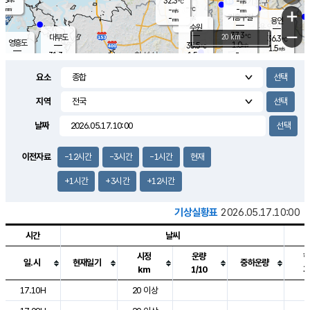
32.3
-
m/s
℃
-
-
-
mm
-
℃
mm
+
m/s
기흥구갈
-
-
m/s
mm
용인
-
수원
mm
−
37.3
℃
대부도
20 km
36.3
℃
영흥도
1.0
35.5
m/s
℃
1.5
m/s
-
mm
1.5
31.3
m/s
-
℃
mm
32.1
℃
-
오산
2.3
mm
m/s
3.7
m/s
-
mm
요소
-
mm
향남
34.9
℃
1.2
m/s
36.5
-
지역
℃
운평
mm
송탄
1.0
℃
m/s
-
s
mm
33.8
보
℃
날짜
36.2
℃
2.9
m/s
산
1.3
m/s
-
33.
mm
-
mm
1.3
℃
이전자료
-12시간
-3시간
-1시간
현재
-
m
/s
+1시간
+3시간
+12시간
기상실황표
2026.05.17.10:00
시간
날씨
시정
운량
일.시
현재일기
중하운량
km
1/10
도시별 기상실황표로 지점, 날씨, 기온, 강수, 바람, 기압등을 안내한 표입
17.10H
20 이상
2