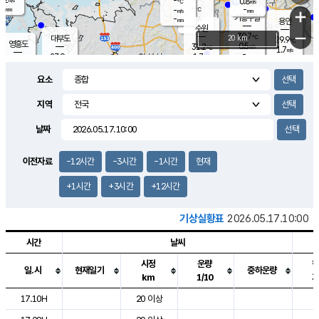
-
0.8
m/s
℃
-
-
-
mm
-
℃
mm
+
m/s
기흥구갈
-
-
m/s
mm
용인
-
수원
mm
−
30.7
℃
대부도
20 km
29.9
℃
영흥도
0.5
31.2
m/s
℃
1.7
m/s
-
mm
1.7
27.9
m/s
-
℃
mm
29.0
℃
-
오산
1.3
mm
m/s
0.2
m/s
-
mm
요소
-
mm
향남
30.4
℃
1.1
m/s
32.0
-
지역
℃
운평
mm
송탄
0.4
℃
m/s
-
s
mm
27.7
보
℃
날짜
32.7
℃
1.1
m/s
산
1.1
m/s
-
26.
mm
-
mm
0.2
℃
이전자료
-12시간
-3시간
-1시간
현재
-
m
/s
+1시간
+3시간
+12시간
기상실황표
2026.05.17.10:00
시간
날씨
시정
운량
일.시
현재일기
중하운량
km
1/10
도시별 기상실황표로 지점, 날씨, 기온, 강수, 바람, 기압등을 안내한 표입
17.10H
20 이상
2