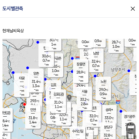
close
도시별관측
장남
판문점
29.7
℃
0.3
m/s
화현
28.5
동두천
℃
남면
-
현재날씨
육상
mm
파주
0.0
홈
m/s
포천
27.2
-
31.7
℃
mm
℃
30.0
℃
30.7
0.0
0.9
m/s
℃
m/s
0.0
양주
28.7
m/s
가
℃
-
1
-
mm
m/s
mm
-
mm
1.0
m/s
-
탄현
mm
31.9
-
2
℃
mm
남방
2.0
m/s
0
30.6
℃
-
파주금촌
mm
0.7
m/s
32.4
℃
-
장흥면
mm
0.7
m/s
30.5
℃
-
mm
1.0
m/s
28.9
℃
양촌
-
mm
창
-
m/s
은평
대곶
-
mm
31.4
노원
℃
-
김포
29.4
1.3
℃
-
m/s
℃
-
m/
-
0.3
29.0
m/s
mm
-
℃
m/s
서울
-
경서동
31.3
m
-
0.9
℃
mm
-
김포(공)
m/s
mm
0.2
-
m/s
mm
33.2
℃
29.5
-
℃
mm
31.0
℃
2.8
m/s
0.4
부천
m/s
1.1
구로
m/s
-
서초
mm
-
광명
mm
인천
송파*
-
mm
인천(공)
32.5
℃
32.0
℃
32.0
과천
경기광주
℃
33.5
0.8
31.8
33.0
m/s
℃
℃
℃
1.1
m/s
0.7
m/s
28.4
-
1.7
℃
mm
1.4
m/s
1.1
m/s
-
m/s
mm
-
29.8
28.3
mm
2.4
-
℃
℃
m/s
-
-
mm
무의도
mm
mm
분당구
1.3
-
1.1
m/s
m/s
mm
수리산길
-
-
mm
mm
7.6
의왕
32.8
℃
℃
0.2
m/s