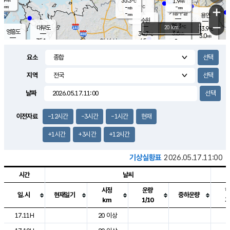
35.3
1.9
m/s
℃
-
-
-
mm
-
℃
mm
+
m/s
기흥구갈
-
-
m/s
mm
용인
-
수원
mm
−
35.3
℃
대부도
20 km
33.9
℃
영흥도
3.6
34.7
m/s
℃
3.0
m/s
-
mm
4.5
35.1
m/s
-
℃
mm
35.5
℃
-
오산
2.3
mm
m/s
2.6
m/s
-
mm
요소
-
mm
향남
33.0
℃
3.0
m/s
33.5
-
지역
℃
운평
mm
송탄
-
℃
m/s
-
s
mm
33.7
보
℃
날짜
30.0
℃
2.2
m/s
산
6.6
m/s
-
23.
mm
-
mm
2.1
℃
이전자료
-12시간
-3시간
-1시간
현재
-
m
/s
+1시간
+3시간
+12시간
기상실황표
2026.05.17.11:00
시간
날씨
시정
운량
일.시
현재일기
중하운량
km
1/10
도시별 기상실황표로 지점, 날씨, 기온, 강수, 바람, 기압등을 안내한 표입
17.11H
20 이상
2