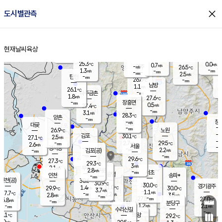
close
도시별관측
장남
판문점
26.2
℃
0.8
m/s
화현
26.6
동두천
℃
남면
-
현재날씨
육상
mm
파주
3.0
홈
m/s
포천
23.9
-
26.7
℃
mm
℃
26.6
℃
25.3
0.0
0.7
m/s
℃
m/s
-
양주
26.5
m/s
가
℃
-
1.3
-
mm
m/s
mm
-
mm
2.5
m/s
-
탄현
mm
26.6
-
2
℃
mm
남방
1.1
m/s
0
26.1
℃
-
파주금촌
mm
1.8
m/s
27.6
℃
-
장흥면
mm
0.5
m/s
27.4
℃
-
mm
3.1
m/s
28.3
℃
양촌
-
mm
창
-
m/s
은평
대곶
-
mm
26.9
노원
℃
-
김포
30.1
2.5
℃
27.1
m/s
℃
-
m/
-
2.7
29.5
m/s
mm
2.6
℃
m/s
서울
-
경서동
-
m
-
2.2
℃
mm
-
김포(공)
m/s
mm
-
-
m/s
mm
29.6
℃
27.3
-
℃
mm
29.3
℃
3
m/s
2.1
부천
m/s
2.8
구로
m/s
-
서초
mm
-
광명
mm
인천
송파*
-
mm
인천(공)
30.6
℃
30.9
℃
30.0
과천
경기광주
℃
31.0
1.4
29.9
30.0
m/s
℃
℃
℃
3.7
m/s
1.1
m/s
27.7
-
2.2
℃
mm
2.8
m/s
3.5
m/s
-
m/s
mm
-
27.5
27.0
mm
5.8
-
℃
℃
m/s
-
-
mm
무의도
mm
mm
분당구
1.2
-
2.1
m/s
m/s
mm
수리산길
-
-
mm
mm
7.1
의왕
29.2
℃
℃
1.0
m/s