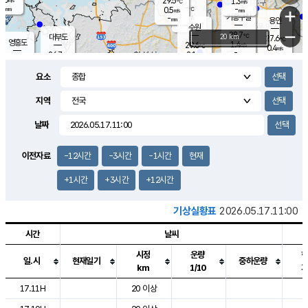
29.5
1.3
m/s
℃
-
-
-
mm
0.5
℃
mm
+
m/s
기흥구갈
-
-
m/s
mm
용인
-
수원
mm
−
28.7
℃
대부도
20 km
27.6
℃
영흥도
1.4
29.6
m/s
℃
0.4
m/s
-
mm
2.1
26.7
m/s
-
℃
mm
29.0
℃
-
오산
0.8
mm
m/s
3.4
m/s
-
mm
요소
-
mm
향남
28.5
℃
1.4
m/s
-
-
지역
℃
운평
mm
송탄
-
℃
m/s
-
s
mm
27.8
보
℃
날짜
29.2
℃
1.4
m/s
산
1.3
m/s
-
25.
mm
-
mm
0.1
℃
이전자료
-12시간
-3시간
-1시간
현재
-
m
/s
+1시간
+3시간
+12시간
기상실황표
2026.05.17.11:00
시간
날씨
시정
운량
일.시
현재일기
중하운량
km
1/10
도시별 기상실황표로 지점, 날씨, 기온, 강수, 바람, 기압등을 안내한 표입
17.11H
20 이상
2