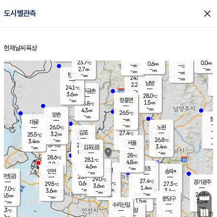
close
도시별관측
장남
판문점
23.9
℃
2.6
m/s
화현
23.6
동두천
℃
남면
-
현재날씨
육상
mm
파주
3.6
홈
m/s
포천
23.8
-
24.4
℃
mm
℃
24.1
℃
23.7
0.0
0.6
m/s
℃
m/s
-
양주
-
m/s
가
℃
-
2.7
-
mm
m/s
mm
-
mm
-
m/s
-
탄현
mm
24.8
-
2
℃
mm
남방
2.2
m/s
1
24.1
℃
-
파주금촌
mm
3.6
m/s
28.0
℃
-
장흥면
mm
1.5
m/s
25.8
℃
-
mm
4.3
m/s
26.5
℃
양촌
-
mm
창
-
m/s
은평
대곶
-
mm
26.0
노원
℃
-
김포
27.4
3.2
℃
25.5
m/s
℃
-
m/
-
1.8
26.8
m/s
mm
3.4
℃
m/s
서울
-
경서동
28.2
m
-
3.4
℃
mm
-
김포(공)
m/s
mm
0.8
-
m/s
mm
28
℃
28.6
-
℃
mm
28.1
℃
4.8
m/s
2.9
부천
m/s
4.6
구로
m/s
-
서초
mm
-
광명
mm
인천
송파*
-
mm
인천(공)
28.9
℃
29.0
℃
27.4
과천
경기광주
℃
28.8
0.6
29.5
27.3
m/s
℃
℃
℃
3.6
m/s
1.4
m/s
27.0
-
2.1
℃
mm
3.6
m/s
3.4
m/s
-
m/s
mm
-
26.8
24.8
mm
6.5
-
℃
℃
m/s
-
-
mm
무의도
mm
mm
분당구
1.5
-
3.1
m/s
m/s
mm
수리산길
-
-
mm
mm
4.3
의왕
-
℃
℃
0.0
m/s