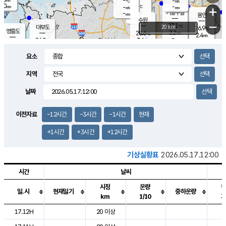
-
-
m/s
℃
2.0
-
-
mm
-
℃
mm
+
m/s
기흥구갈
-
-
m/s
mm
용인
-
수원
mm
−
27.1
℃
대부도
20 km
26.9
℃
영흥도
2.2
28.6
m/s
℃
2.4
m/s
-
mm
3.6
24.0
m/s
-
℃
mm
26.9
℃
-
오산
0.1
mm
m/s
4.1
m/s
14.5
mm
요소
11.5
mm
향남
26.8
℃
1.8
m/s
-
-
지역
℃
운평
mm
송탄
-
℃
m/s
-
s
mm
25.8
보
℃
날짜
26.7
m
℃
2.4
m/s
산
0.7
m/s
27.0
23.
mm
-
mm
0.4
℃
이전자료
-12시간
-3시간
-1시간
현재
1.0
/s
+1시간
+3시간
+12시간
기상실황표
2026.05.17.12:00
시간
날씨
시정
운량
일.시
현재일기
중하운량
km
1/10
도시별 기상실황표로 지점, 날씨, 기온, 강수, 바람, 기압등을 안내한 표입
17.12H
20 이상
2