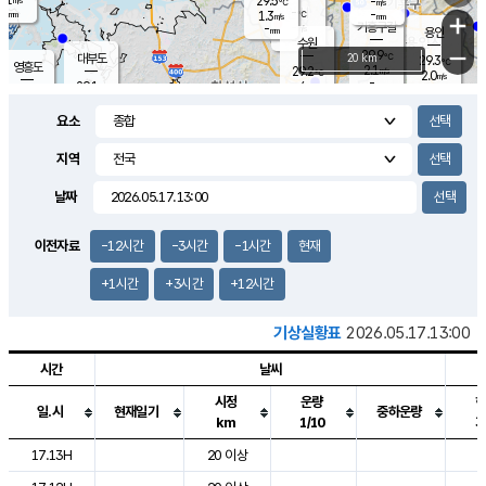
29.5
-
m/s
℃
-
-
-
mm
1.3
℃
mm
+
m/s
기흥구갈
-
-
m/s
mm
용인
-
수원
mm
−
29.9
℃
대부도
20 km
29.3
℃
영흥도
2.1
29.2
m/s
℃
2.0
m/s
-
mm
4
29.1
m/s
-
℃
mm
29.4
℃
-
오산
4.5
mm
m/s
3.1
m/s
-
mm
요소
-
mm
향남
29.2
℃
2.4
m/s
28.9
-
지역
℃
운평
mm
송탄
2.7
℃
m/s
-
s
mm
28.3
보
℃
날짜
29.8
℃
4.6
m/s
산
2.1
m/s
-
27.
mm
-
mm
0.9
℃
이전자료
-12시간
-3시간
-1시간
현재
-
m
/s
+1시간
+3시간
+12시간
기상실황표
2026.05.17.13:00
시간
날씨
시정
운량
일.시
현재일기
중하운량
km
1/10
도시별 기상실황표로 지점, 날씨, 기온, 강수, 바람, 기압등을 안내한 표입
17.13H
20 이상
2