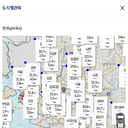
close
도시별관측
장남
판문점
30.4
℃
2.6
m/s
화현
30.2
동두천
℃
남면
-
현재날씨
육상
mm
파주
3.1
홈
m/s
포천
30.3
-
29.5
℃
mm
℃
30.6
℃
29.6
0.8
0.5
m/s
℃
m/s
-
양주
-
m/s
가
℃
-
1.3
-
mm
m/s
mm
-
mm
-
m/s
-
탄현
mm
32.9
-
2
℃
mm
남방
2.8
m/s
2
30.7
℃
-
파주금촌
mm
2.5
m/s
32.0
℃
-
장흥면
mm
2.4
m/s
31.4
℃
-
mm
3.6
m/s
29.8
℃
양촌
-
mm
창
-
m/s
은평
대곶
-
mm
31.9
노원
℃
-
김포
30.9
4.0
℃
31.8
m/s
℃
-
m/
-
2.6
31.0
m/s
mm
2.8
℃
m/s
서울
-
경서동
32.0
m
-
3.7
℃
mm
-
김포(공)
m/s
mm
1.2
-
m/s
mm
30.7
℃
31.8
-
℃
mm
32.6
℃
4.2
m/s
3.2
부천
m/s
5.2
구로
m/s
-
서초
mm
-
광명
mm
인천
송파*
-
mm
인천(공)
32.7
℃
33.0
℃
30.8
과천
경기광주
℃
-
1.0
31.1
30.7
m/s
℃
℃
℃
3.8
m/s
2.0
m/s
31.9
-
-
℃
mm
3.8
m/s
3.0
m/s
-
m/s
mm
-
31.0
29.0
mm
5.9
-
℃
℃
m/s
-
-
mm
무의도
mm
mm
분당구
1.8
-
3.0
m/s
m/s
mm
수리산길
-
-
mm
mm
9.9
의왕
30.9
℃
℃
3.3
m/s