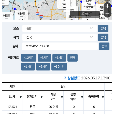
-
2.1
m/s
℃
-
-
-
mm
-
℃
mm
+
m/s
기흥구갈
-
-
m/s
mm
용인
-
수원
mm
−
30.9
℃
대부도
20 km
32.4
℃
영흥도
3.4
30.9
m/s
℃
1.6
m/s
-
mm
3.8
31.3
m/s
-
℃
mm
30.6
℃
-
오산
3.6
mm
m/s
4.4
m/s
-
mm
요소
-
mm
향남
31.1
℃
2.6
m/s
31.9
-
지역
℃
운평
mm
송탄
-
℃
m/s
-
s
mm
31.0
보
℃
날짜
31.4
℃
3.0
m/s
산
1.9
m/s
-
28.
mm
-
mm
2.2
℃
이전자료
-12시간
-3시간
-1시간
현재
-
m
/s
+1시간
+3시간
+12시간
기상실황표
2026.05.17.13:00
시간
날씨
시정
운량
일.시
현재일기
중하운량
km
1/10
도시별 기상실황표로 지점, 날씨, 기온, 강수, 바람, 기압등을 안내한 표입
17.13H
맑음
20 이상
0
0
2