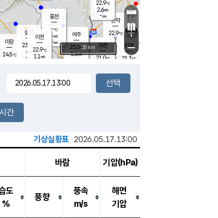
22.9
℃
강림
2.6
m/s
원주
-
흥천
mm
19.5
℃
문막
0.2
m/s
23.6
℃
-
-
℃
mm
+
2
설봉
m/s
22.9
℃
여주
-
m/s
이천
-
mm
2.2
m/s
-
마장
mm
신림
23.9
부론
-
귀래
−
℃
mm
23.0
20 km
℃
22.9
℃
-
m/s
1.6
24.5
m/s
℃
22.3
1.1
m/s
℃
-
21.0
21.3
mm
℃
-
℃
mm
3.5
m/s
-
1.0
mm
m/s
1.1
0.8
m/s
m/s
-
mm
-
백운
mm
-
-
mm
mm
백암
장호원
23.2
℃
1.3
m/s
21.4
℃
22.9
엄정
℃
-
mm
1.2
m/s
1.7
m/s
노은
-
mm
-
22.6
mm
℃
개
2시간
1.3
m/s
22.5
℃
-
mm
3
2.7
℃
m/s
-
m/s
mm
m
기상실황표
2026.05.17.13:00
바람
기압(hPa)
습도
풍속
해면
풍향
%
m/s
기압