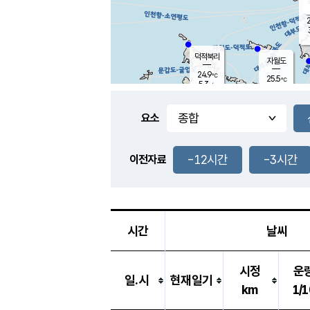
2
덕적북리
자월도
24.9
℃
25.5
℃
5.3
m/s
1.5
m/s
-
mm
-
mm
요소
풍도
25.7
덕적지도
3.4
m/
-
-12시간
-3시간
mm
이전자료
25.6
℃
대
2.9
m/s
-
mm
25.6
7.6
m
-
mm
시간
날씨
시정
운
일.시
현재일기
km
1/1