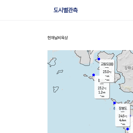
도시별관측
현재날씨
육상
홈
교동도(음)
23.0
℃
-
m/s
-
mm
볼음도
대연평
23.2
℃
1.2
m/s
25.3
℃
-
mm
2.3
m/s
-
mm
장봉도
24.5
℃
4.4
m/s
-
mm