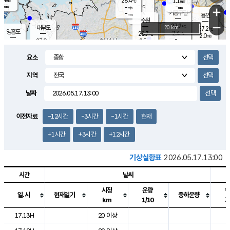
28.4
1.1
m/s
℃
-
-
-
mm
-
℃
mm
+
m/s
기흥구갈
-
-
m/s
mm
용인
-
수원
mm
−
27.2
℃
대부도
20 km
27.2
℃
영흥도
2.4
28.7
m/s
℃
2.0
m/s
-
mm
2.5
27.9
m/s
-
℃
mm
29.0
℃
-
오산
2.6
mm
m/s
6.6
m/s
-
mm
요소
-
mm
향남
27.7
℃
2.8
m/s
29.0
-
지역
℃
운평
mm
송탄
-
℃
m/s
-
s
mm
27.0
보
℃
날짜
28.2
℃
2.6
m/s
산
0.6
m/s
-
-
mm
-
mm
-
m
℃
이전자료
-12시간
-3시간
-1시간
현재
-
m
/s
+1시간
+3시간
+12시간
기상실황표
2026.05.17.13:00
시간
날씨
시정
운량
일.시
현재일기
중하운량
km
1/10
도시별 기상실황표로 지점, 날씨, 기온, 강수, 바람, 기압등을 안내한 표입
17.13H
20 이상
2