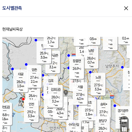
close
도시별관측
장남
판문점
25.8
℃
2.1
m/s
화현
25.3
동두천
℃
남면
-
현재날씨
육상
mm
파주
2.8
홈
m/s
포천
24.2
-
25.9
℃
mm
℃
25.7
℃
25.2
0.1
0.5
m/s
℃
m/s
-
양주
-
m/s
가
℃
-
1.7
-
mm
m/s
mm
-
mm
-
m/s
-
탄현
mm
26.5
-
2
℃
mm
남방
1.4
m/s
1
25.9
℃
-
파주금촌
mm
3.0
m/s
28.6
℃
-
장흥면
mm
0.7
m/s
27.2
℃
-
mm
3.1
m/s
26.9
℃
양촌
-
mm
창
-
m/s
은평
대곶
-
mm
27.4
노원
℃
-
김포
27.5
2.1
℃
28.0
m/s
℃
-
m/
-
3.3
27.5
m/s
mm
1.5
℃
m/s
서울
-
경서동
27.6
m
-
3.3
℃
mm
-
김포(공)
m/s
mm
0.6
-
m/s
mm
27.8
℃
28.4
-
℃
mm
28.0
℃
4.1
m/s
2.1
부천
m/s
3.2
구로
m/s
-
서초
mm
-
광명
mm
인천
송파*
-
mm
인천(공)
28.8
℃
28.8
℃
27.5
과천
경기광주
℃
28.6
0.5
29.2
27.9
m/s
℃
℃
℃
4.3
m/s
1.8
m/s
28.8
-
2.3
℃
mm
3.3
m/s
3.0
m/s
-
m/s
mm
-
26.7
25.4
mm
3.8
-
℃
℃
m/s
-
-
mm
무의도
mm
mm
분당구
1.2
-
2.1
m/s
m/s
mm
수리산길
-
-
mm
mm
7.5
의왕
28.0
℃
℃
3.4
m/s