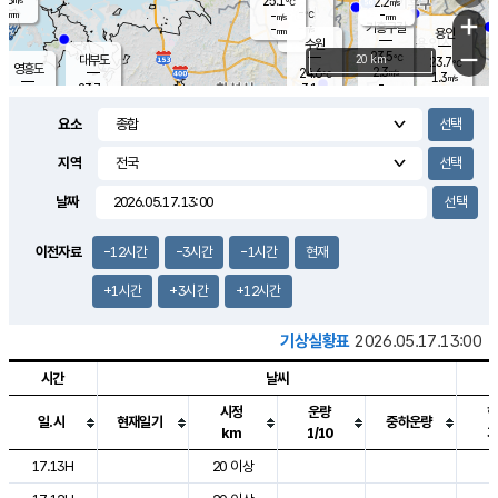
25.1
2.2
m/s
℃
-
-
-
mm
-
℃
mm
+
m/s
기흥구갈
-
-
m/s
mm
용인
-
수원
mm
−
23.5
℃
대부도
20 km
23.7
℃
영흥도
2.3
24.6
m/s
℃
1.3
m/s
-
mm
3.1
23.7
m/s
-
℃
mm
25.8
℃
-
오산
2.2
mm
m/s
6.7
m/s
-
mm
요소
-
mm
향남
24.2
℃
2.1
m/s
-
-
지역
℃
운평
mm
송탄
-
℃
m/s
-
s
mm
23.3
보
℃
날짜
23.9
℃
1.8
m/s
산
0.0
m/s
-
20.
mm
-
mm
0.5
℃
이전자료
-12시간
-3시간
-1시간
현재
-
m
/s
+1시간
+3시간
+12시간
기상실황표
2026.05.17.13:00
시간
날씨
시정
운량
일.시
현재일기
중하운량
km
1/10
도시별 기상실황표로 지점, 날씨, 기온, 강수, 바람, 기압등을 안내한 표입
17.13H
20 이상
2