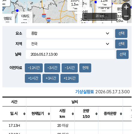
25.0
1.1
m/s
℃
-
22.3
-
mm
1.3
℃
mm
+
m/s
기흥구갈
0.1
-
m/s
mm
용인
-
수원
mm
−
23.5
℃
대부도
20 km
23.5
℃
영흥도
1.7
24.9
m/s
℃
0.9
m/s
-
mm
2.7
23.8
m/s
-
℃
mm
25.8
℃
-
오산
2.5
mm
m/s
5.9
m/s
-
mm
요소
-
mm
향남
23.1
℃
1.4
m/s
24.6
-
지역
℃
운평
mm
송탄
0.9
℃
m/s
-
s
mm
23.7
보
℃
날짜
23.9
℃
1.5
m/s
산
0.1
m/s
-
20.
mm
-
mm
0.4
℃
이전자료
-12시간
-3시간
-1시간
현재
-
m
/s
+1시간
+3시간
+12시간
기상실황표
2026.05.17.13:00
시간
날씨
시정
운량
일.시
현재일기
중하운량
km
1/10
도시별 기상실황표로 지점, 날씨, 기온, 강수, 바람, 기압등을 안내한 표입
17.13H
20 이상
2