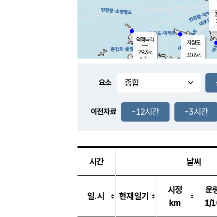
3
덕적북리
자월도
29.3
℃
30.8
℃
4.7
m/s
1.2
m/s
-
mm
-
mm
요소
풍도
30.1
덕적지도
3.0
m/
-
-12시간
-3시간
mm
이전자료
29.3
℃
대
3.8
m/s
-
mm
30.9
7.6
m
-
mm
시간
날씨
시정
운
일.시
현재일기
km
1/1