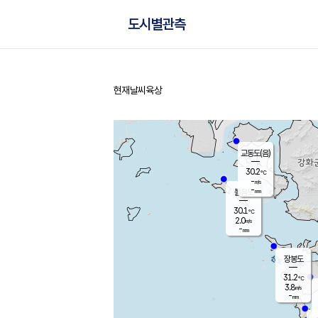
도시별관측
현재날씨
육상
홈
교동도(음)
30.2
℃
-
m/s
-
mm
볼음도
대연평
30.1
℃
2.0
m/s
31.0
℃
-
mm
1.6
m/s
-
mm
장봉도
31.2
℃
3.8
m/s
-
mm