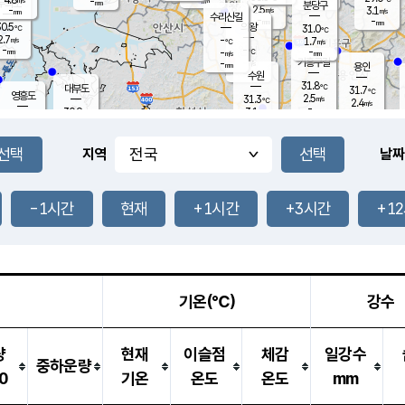
-
-
mm
무의도
mm
mm
분당구
2.5
-
3.1
m/s
m/s
mm
수리산길
-
-
mm
mm
0.5
의왕
31.0
℃
℃
2.7
-
m/s
1.7
m/s
℃
-
-
-
mm
-
℃
mm
m/s
기흥구갈
-
-
m/s
mm
용인
-
수원
mm
31.8
℃
대부도
31.7
℃
영흥도
2.5
31.3
m/s
℃
2.4
m/s
-
mm
3.1
30.9
m/s
-
℃
mm
31.3
℃
-
오산
4.4
mm
m/s
5.6
m/s
-
mm
-
mm
향남
30.8
℃
지역
날짜
2.8
m/s
32.5
-
℃
운평
mm
송탄
2.9
℃
m/s
-
s
mm
31.3
보
℃
31.5
-1시간
현재
+1시간
+3시간
+1
℃
3.4
m/s
산
1.6
m/s
-
30.
mm
-
mm
1.2
℃
-
m
/s
기온(℃)
강수
량
현재
이슬점
체감
일강수
중하운량
0
기온
온도
온도
mm