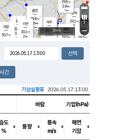
29.5
℃
강림
2.9
m/s
원주
-
흥천
mm
27.4
℃
문막
1.1
m/s
30.2
℃
29.8
-
℃
mm
+
3
설봉
m/s
29.1
℃
여주
1.6
m/s
이천
-
mm
4.2
m/s
-
마장
mm
신림
30.2
부론
-
귀래
−
℃
mm
29.7
20 km
℃
30.1
℃
3.7
m/s
1.9
30.7
m/s
℃
27.4
2
m/s
℃
-
29.0
29.3
mm
℃
-
℃
mm
2.7
m/s
-
1.8
mm
m/s
3.5
1.8
m/s
m/s
-
mm
-
백운
mm
-
-
mm
mm
백암
장호원
28.5
℃
3.5
m/s
30.4
℃
30.4
엄정
℃
-
mm
1.2
m/s
3.9
m/s
노은
-
mm
-
29.0
mm
℃
개
2시간
6.2
m/s
29.4
℃
-
mm
4
4.5
℃
m/s
-
m/s
mm
m
기상실황표
2026.05.17.13:00
바람
기압(hPa)
습도
풍속
해면
풍향
%
m/s
기압