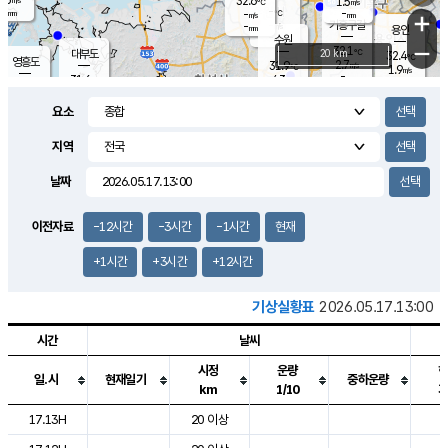
32.6
1.5
m/s
℃
-
-
-
mm
-
℃
mm
+
m/s
기흥구갈
-
-
m/s
mm
용인
-
수원
mm
−
32.1
℃
대부도
20 km
32.4
℃
영흥도
2.7
31.9
m/s
℃
1.9
m/s
-
mm
4.3
31.6
m/s
-
℃
mm
31.4
℃
-
오산
4.1
mm
m/s
4.7
m/s
-
mm
요소
-
mm
향남
31.1
℃
2.7
m/s
32.3
-
지역
℃
운평
mm
송탄
2.1
℃
m/s
-
s
mm
31.0
보
℃
날짜
33.1
℃
3.7
m/s
산
1.6
m/s
-
-
mm
-
mm
-
m
℃
이전자료
-12시간
-3시간
-1시간
현재
-
m
/s
+1시간
+3시간
+12시간
기상실황표
2026.05.17.13:00
시간
날씨
시정
운량
일.시
현재일기
중하운량
km
1/10
도시별 기상실황표로 지점, 날씨, 기온, 강수, 바람, 기압등을 안내한 표입
17.13H
20 이상
2