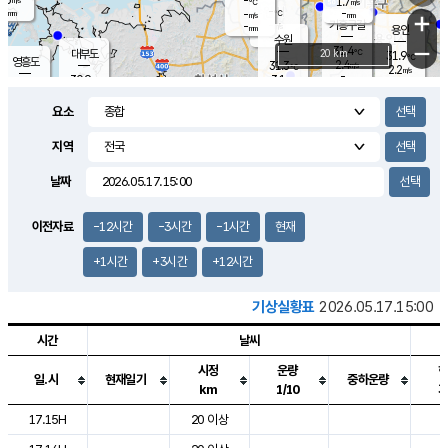
-
1.7
m/s
℃
-
-
-
mm
-
℃
mm
+
m/s
기흥구갈
-
-
m/s
mm
용인
-
수원
mm
−
31.4
℃
대부도
20 km
31.9
℃
영흥도
2.4
31.3
m/s
℃
2.2
m/s
-
mm
3.1
30.9
m/s
-
℃
mm
31.4
℃
-
오산
4.2
mm
m/s
6.1
m/s
-
mm
요소
-
mm
향남
29.8
℃
3.0
m/s
32.1
-
지역
℃
운평
mm
송탄
2.0
℃
m/s
-
s
mm
30.9
보
℃
날짜
31.4
℃
3.7
m/s
산
2.1
m/s
-
29.
mm
-
mm
-
m
℃
이전자료
-12시간
-3시간
-1시간
현재
-
m
/s
+1시간
+3시간
+12시간
기상실황표
2026.05.17.15:00
시간
날씨
시정
운량
일.시
현재일기
중하운량
km
1/10
도시별 기상실황표로 지점, 날씨, 기온, 강수, 바람, 기압등을 안내한 표입
17.15H
20 이상
2