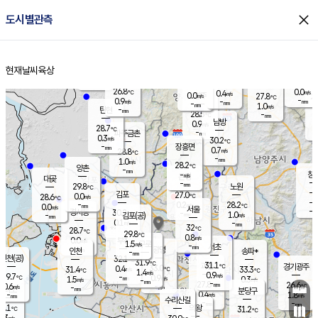
close
도시별관측
장남
판문점
26.9
℃
1.5
m/s
화현
25.6
동두천
℃
남면
-
현재날씨
육상
mm
파주
0.3
홈
m/s
포천
26.3
-
27.7
℃
mm
℃
27.5
℃
26.8
0.0
0.4
m/s
℃
m/s
0.0
양주
27.8
m/s
가
℃
-
0.9
-
mm
m/s
mm
-
mm
1.0
m/s
-
탄현
mm
28.5
-
2
℃
mm
남방
0.9
m/s
0
28.7
℃
-
파주금촌
mm
0.3
m/s
30.2
℃
-
장흥면
mm
0.7
m/s
28.8
℃
-
mm
1.0
m/s
28.2
℃
양촌
-
mm
창
-
m/s
은평
대곶
-
mm
29.8
노원
℃
-
김포
27.0
0.0
℃
28.6
m/s
℃
-
m/
-
0.2
28.2
m/s
mm
0.0
℃
m/s
서울
-
경서동
30.2
m
-
1.0
℃
mm
-
김포(공)
m/s
mm
0.1
-
m/s
mm
32
℃
28.7
-
℃
mm
29.8
℃
0.8
m/s
0.0
부천
m/s
1.5
구로
m/s
-
서초
mm
-
광명
mm
인천
송파*
-
mm
인천(공)
32.1
℃
31.9
℃
31.1
과천
경기광주
℃
33.0
0.4
31.4
33.3
m/s
℃
℃
℃
1.4
m/s
0.9
m/s
29.7
-
0.9
℃
mm
1.5
m/s
0.3
m/s
-
m/s
mm
-
27.8
26.6
mm
0.6
-
℃
℃
m/s
-
-
mm
무의도
mm
mm
분당구
0.4
-
1.8
m/s
m/s
mm
수리산길
-
-
mm
mm
9.1
의왕
31.2
℃
℃
0.3
m/s