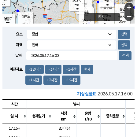
30.9
-
m/s
℃
-
-
-
mm
-
℃
mm
+
m/s
기흥구갈
-
-
m/s
mm
용인
-
수원
mm
−
29.8
℃
대부도
20 km
28.6
℃
영흥도
0.4
29.7
m/s
℃
0.5
m/s
-
mm
1.4
28.3
m/s
-
℃
mm
29.5
℃
-
오산
1.4
mm
m/s
1.0
m/s
-
mm
요소
-
mm
향남
27.0
℃
0.0
m/s
31.1
-
지역
℃
운평
mm
송탄
0.0
℃
m/s
-
s
mm
27.3
보
℃
날짜
-
℃
0.0
m/s
산
-
m/s
-
24.
mm
-
mm
0.0
℃
이전자료
-12시간
-3시간
-1시간
현재
-
m
/s
+1시간
+3시간
+12시간
기상실황표
2026.05.17.16:00
시간
날씨
시정
운량
일.시
현재일기
중하운량
km
1/10
도시별 기상실황표로 지점, 날씨, 기온, 강수, 바람, 기압등을 안내한 표입
17.16H
20 이상
2