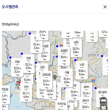
close
도시별관측
장남
판문점
30.6
℃
2.7
m/s
화현
31.4
동두천
℃
남면
-
현재날씨
육상
mm
파주
2.7
홈
m/s
포천
31.5
-
30.9
℃
mm
℃
30.1
℃
30.9
0.7
0.4
m/s
℃
m/s
-
양주
-
m/s
가
℃
-
1.7
-
mm
m/s
mm
-
mm
-
m/s
-
탄현
mm
32.7
-
3
℃
mm
남방
3.1
m/s
1
31.4
℃
-
파주금촌
mm
2.6
m/s
32.0
℃
-
장흥면
mm
3.8
m/s
31.1
℃
-
mm
3.6
m/s
30.0
℃
양촌
-
mm
창
-
m/s
은평
대곶
-
mm
32.1
노원
℃
-
김포
30.6
3.9
℃
32.5
m/s
℃
-
m/
-
3.1
30.8
m/s
mm
3.2
℃
m/s
서울
-
경서동
31.5
m
-
3.6
℃
mm
-
김포(공)
m/s
mm
1.8
-
m/s
mm
31.6
℃
31.8
-
℃
mm
32.3
℃
3.9
m/s
2.8
부천
m/s
5.4
구로
m/s
-
서초
mm
-
광명
mm
인천
송파*
-
mm
인천(공)
32.8
℃
32.6
℃
31.8
과천
경기광주
℃
31.9
0.7
31.7
31.6
m/s
℃
℃
℃
4.2
m/s
2.0
m/s
31.9
-
2.8
℃
mm
4.4
m/s
2.3
m/s
-
m/s
mm
-
31.0
29.7
mm
5.2
-
℃
℃
m/s
-
-
mm
무의도
mm
mm
분당구
2.2
-
2.4
m/s
m/s
mm
수리산길
-
-
mm
mm
0.9
의왕
30.9
℃
℃
2.2
m/s