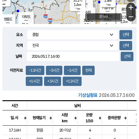
31.2
1.4
m/s
℃
-
-
-
mm
1.6
℃
mm
+
m/s
기흥구갈
-
-
m/s
mm
용인
-
수원
mm
−
31.5
℃
대부도
20 km
32.3
℃
영흥도
3.0
31.5
m/s
℃
2.3
m/s
-
mm
3.3
31.8
m/s
-
℃
mm
30.8
℃
-
오산
3.7
mm
m/s
4.8
m/s
-
mm
요소
-
mm
향남
31.5
℃
2.2
m/s
-
-
지역
℃
운평
mm
송탄
-
℃
m/s
-
s
mm
31.1
보
℃
날짜
32.4
℃
3.2
m/s
산
1.9
m/s
-
30.
mm
-
mm
1.3
℃
이전자료
-12시간
-3시간
-1시간
현재
-
m
/s
+1시간
+3시간
+12시간
기상실황표
2026.05.17.16:00
시간
날씨
시정
운량
일.시
현재일기
중하운량
km
1/10
도시별 기상실황표로 지점, 날씨, 기온, 강수, 바람, 기압등을 안내한 표입
17.16H
맑음
20 이상
4
0
2