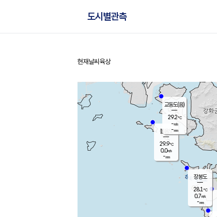
도시별관측
현재날씨
육상
홈
교동도(음)
29.2
℃
-
m/s
-
mm
볼음도
대연평
29.9
℃
0.0
m/s
30.3
℃
-
mm
2.3
m/s
-
mm
장봉도
28.1
℃
0.7
m/s
-
mm