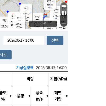
27.1
℃
강림
0.4
m/s
원주
-
흥천
mm
25.0
℃
문막
0.0
m/s
30.4
℃
28.1
-
℃
mm
+
1
설봉
m/s
27.5
℃
여주
0.1
m/s
이천
-
mm
2.7
m/s
-
마장
mm
신림
31.3
부론
-
귀래
−
℃
mm
29.7
20 km
℃
28.3
℃
0.2
m/s
0.4
29.0
m/s
℃
25.1
0.2
m/s
℃
-
26.2
26.9
mm
℃
-
℃
mm
1.5
m/s
-
0.8
mm
m/s
0.0
0.7
m/s
m/s
-
mm
-
백운
mm
-
-
mm
mm
백암
장호원
26.1
℃
0.1
m/s
25.1
℃
28.9
엄정
℃
-
mm
0.0
m/s
1.2
m/s
노은
-
mm
-
27.7
mm
℃
개
2시간
0.2
m/s
26.6
℃
-
mm
6
0.4
℃
m/s
-
m/s
mm
m
기상실황표
2026.05.17.16:00
바람
기압(hPa)
습도
풍속
해면
풍향
%
m/s
기압