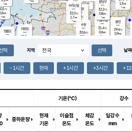
-
-
mm
무의도
mm
mm
분당구
0.1
-
1.5
m/s
m/s
mm
수리산길
-
-
mm
mm
0.1
의왕
32.2
℃
℃
0.6
32.0
m/s
0.8
m/s
℃
-
-
-
mm
1.7
℃
mm
m/s
기흥구갈
-
-
m/s
mm
용인
-
수원
mm
31.4
℃
대부도
29.4
℃
영흥도
0.6
30.6
m/s
℃
0.9
m/s
-
mm
0.5
28.7
m/s
-
℃
mm
31.1
℃
-
오산
1.3
mm
m/s
2.7
m/s
-
mm
-
mm
향남
27.4
℃
지역
날짜
0.1
m/s
31.5
-
℃
운평
mm
송탄
0.0
℃
m/s
-
s
mm
28.1
보
℃
32.2
-1시간
현재
+1시간
+3시간
+1
℃
0.9
m/s
산
1.3
m/s
-
25.
mm
-
mm
0.0
℃
-
m
/s
기온(℃)
강수
량
현재
이슬점
체감
일강수
중하운량
0
기온
온도
온도
mm