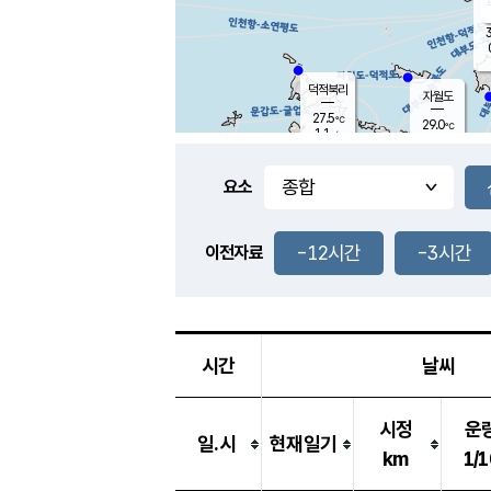
3
덕적북리
자월도
27.5
℃
29.0
℃
1.1
m/s
1.4
m/s
-
mm
-
mm
요소
풍도
28.1
덕적지도
0.6
m/
-
-12시간
-3시간
mm
이전자료
26.6
℃
대
2.5
m/s
-
mm
27.4
0.0
m
-
mm
시간
날씨
시정
운
일.시
현재일기
km
1/1